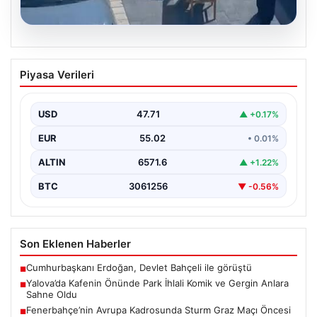
05.08.2026
Yalova’da Kafenin Önünde Park İhlali
Piyasa Verileri
Komik ve Gergin Anlara Sahne Oldu
Yalova'da ilginç bir olay yaşandı. Adnan Menderes
Mahallesi Ufuk Sokak'ta bulunan bir kafede çalışan…
USD
47.71
▲ +0.17%
EUR
55.02
• 0.01%
ALTIN
6571.6
▲ +1.22%
BTC
3061256
▼ -0.56%
Son Eklenen Haberler
Cumhurbaşkanı Erdoğan, Devlet Bahçeli ile görüştü
■
Yalova’da Kafenin Önünde Park İhlali Komik ve Gergin Anlara
■
Sahne Oldu
Fenerbahçe’nin Avrupa Kadrosunda Sturm Graz Maçı Öncesi
■