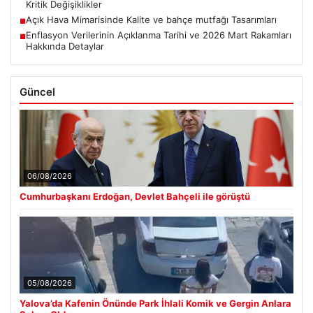
Kritik Değişiklikler
Açık Hava Mimarisinde Kalite ve bahçe mutfağı Tasarımları
■
Enflasyon Verilerinin Açıklanma Tarihi ve 2026 Mart Rakamları
■
Hakkında Detaylar
Güncel
06/08/2026
Cumhurbaşkanı Erdoğan, Devlet Bahçeli ile görüştü
05/08/2026
Yalova’da Kafenin Önünde Park İhlali Komik ve Gergin Anlara