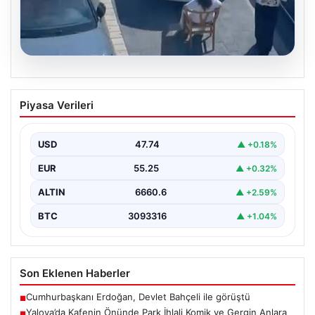
05.08.2026
Yalova’da Kafenin Önünde Park İhlali
Piyasa Verileri
Komik ve Gergin Anlara Sahne Oldu
Yalova'da ilginç bir olay yaşandı. Adnan Menderes
Mahallesi Ufuk Sokak'ta bulunan bir kafede çalışan…
USD
47.74
▲ +0.18%
EUR
55.25
▲ +0.32%
ALTIN
6660.6
▲ +2.59%
BTC
3093316
▲ +1.04%
Son Eklenen Haberler
Cumhurbaşkanı Erdoğan, Devlet Bahçeli ile görüştü
■
Yalova’da Kafenin Önünde Park İhlali Komik ve Gergin Anlara
■