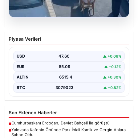
05.08.2026
Yalova’da Kafenin Önünde Park İhlali
Piyasa Verileri
Komik ve Gergin Anlara Sahne Oldu
Yalova'da ilginç bir olay yaşandı. Adnan Menderes
Mahallesi Ufuk Sokak'ta bulunan bir kafede çalışan…
USD
47.60
▲ +0.06%
EUR
55.09
▲ +0.12%
ALTIN
6515.4
▲ +0.30%
BTC
3079023
▲ +0.82%
Son Eklenen Haberler
Cumhurbaşkanı Erdoğan, Devlet Bahçeli ile görüştü
■
Yalova’da Kafenin Önünde Park İhlali Komik ve Gergin Anlara
■
Sahne Oldu