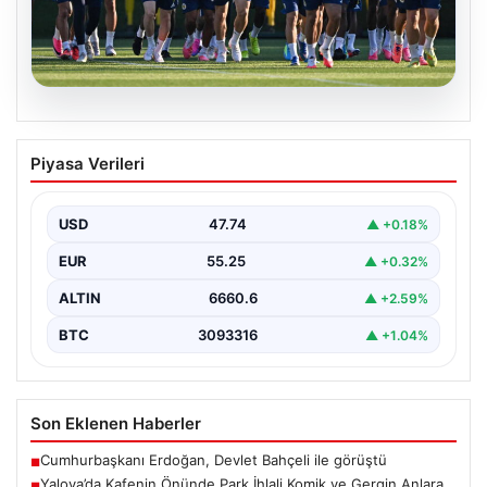
05.08.2026
Fenerbahçe’nin Avrupa Kadrosunda
Piyasa Verileri
Sturm Graz Maçı Öncesi Kritik
Değişiklikler
USD
47.74
▲ +0.18%
Fenerbahçe, UEFA Şampiyonlar Ligi 3. eleme turu ilk
maçında yarın Sturm Graz takımıyla karşılaşmaya…
EUR
55.25
▲ +0.32%
ALTIN
6660.6
▲ +2.59%
BTC
3093316
▲ +1.04%
Son Eklenen Haberler
Cumhurbaşkanı Erdoğan, Devlet Bahçeli ile görüştü
■
Yalova’da Kafenin Önünde Park İhlali Komik ve Gergin Anlara
■