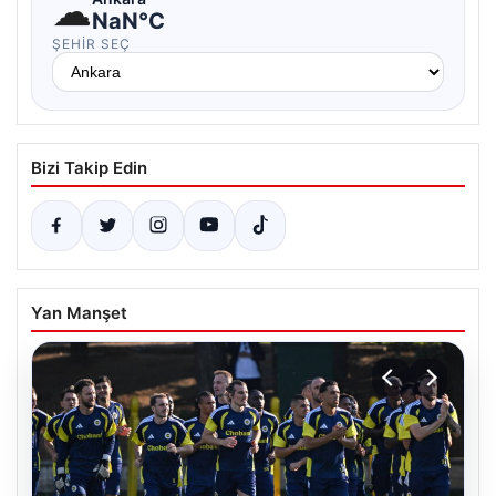
☁
NaN°C
ŞEHIR SEÇ
Bizi Takip Edin
Yan Manşet