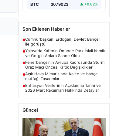
BTC
3079023
▲ +0.82%
Son Eklenen Haberler
Cumhurbaşkanı Erdoğan, Devlet Bahçeli
■
ile görüştü
Yalova’da Kafenin Önünde Park İhlali Komik
■
ve Gergin Anlara Sahne Oldu
Fenerbahçe’nin Avrupa Kadrosunda Sturm
■
Graz Maçı Öncesi Kritik Değişiklikler
Açık Hava Mimarisinde Kalite ve bahçe
■
mutfağı Tasarımları
Enflasyon Verilerinin Açıklanma Tarihi ve
■
2026 Mart Rakamları Hakkında Detaylar
Güncel