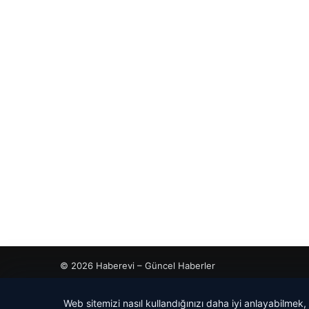
© 2026 Haberevi – Güncel Haberler
Web sitemizi nasıl kullandığınızı daha iyi anlayabilmek,
ahis
ahis
tcio
rdhub