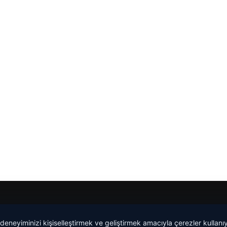
Yeminli Tercüme Bürosu
|
Malta Dil Okulu
|
lemagrup.com.t
 deneyiminizi kişiselleştirmek ve geliştirmek amacıyla çerezler kullan