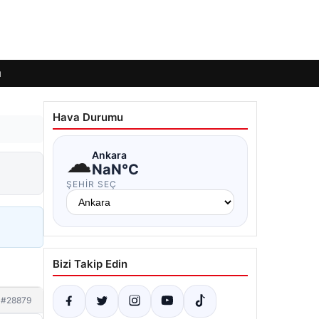
ı
Hava Durumu
☁
Ankara
NaN°C
ŞEHIR SEÇ
Bizi Takip Edin
#28879