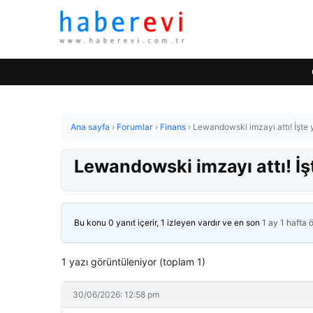
Ana sayfa
›
Forumlar
›
Finans
›
Lewandowski imzayı attı! İşte 
Lewandowski imzayı attı! İş
Bu konu 0 yanıt içerir, 1 izleyen vardır ve en son
1 ay 1 hafta 
1 yazı görüntüleniyor (toplam 1)
30/06/2026: 12:58 pm