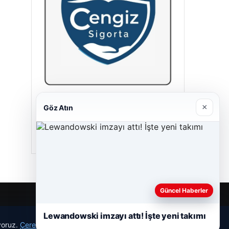
Cengiz Sigorta
×
Göz Atın
23/06/2026
Güncel Haberler
Lewandowski imzayı attı! İşte yeni takımı
r
ıyoruz.
Çerez Politikamız
Reddet
Kabul Et