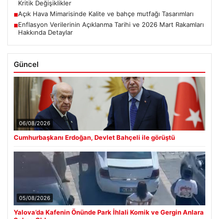
Kritik Değişiklikler
Açık Hava Mimarisinde Kalite ve bahçe mutfağı Tasarımları
■
Enflasyon Verilerinin Açıklanma Tarihi ve 2026 Mart Rakamları
■
Hakkında Detaylar
Güncel
06/08/2026
Cumhurbaşkanı Erdoğan, Devlet Bahçeli ile görüştü
05/08/2026
Yalova’da Kafenin Önünde Park İhlali Komik ve Gergin Anlara