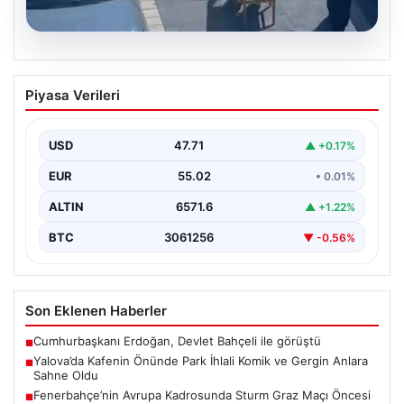
05.08.2026
Yalova’da Kafenin Önünde Park İhlali
Piyasa Verileri
Komik ve Gergin Anlara Sahne Oldu
Yalova'da ilginç bir olay yaşandı. Adnan Menderes
Mahallesi Ufuk Sokak'ta bulunan bir kafede çalışan…
USD
47.71
▲ +0.17%
EUR
55.02
• 0.01%
ALTIN
6571.6
▲ +1.22%
BTC
3061256
▼ -0.56%
Son Eklenen Haberler
Cumhurbaşkanı Erdoğan, Devlet Bahçeli ile görüştü
■
Yalova’da Kafenin Önünde Park İhlali Komik ve Gergin Anlara
■
Sahne Oldu
Fenerbahçe’nin Avrupa Kadrosunda Sturm Graz Maçı Öncesi
■