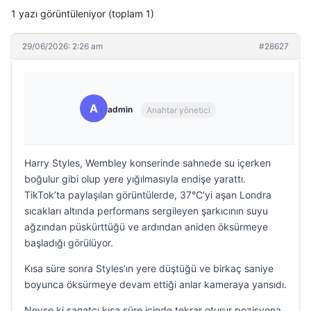
1 yazı görüntüleniyor (toplam 1)
29/06/2026: 2:26 am
#28627
A
admin
Anahtar yönetici
Harry Styles, Wembley konserinde sahnede su içerken
boğulur gibi olup yere yığılmasıyla endişe yarattı.
TikTok’ta paylaşılan görüntülerde, 37°C’yi aşan Londra
sıcakları altında performans sergileyen şarkıcının suyu
ağzından püskürttüğü ve ardından aniden öksürmeye
başladığı görülüyor.
Kısa süre sonra Styles’ın yere düştüğü ve birkaç saniye
boyunca öksürmeye devam ettiği anlar kameraya yansıdı.
Neyse ki sanatçı kısa süre içinde tekrar oturur pozisyona