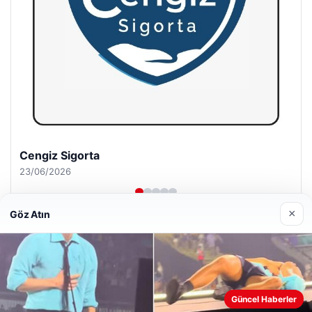
Hastaş Beton
26/05/2026
×
Göz Atın
© 2026 Haberevi – Güncel Haberler
Web sitemizi nasıl kullandığınızı daha iyi anlayabilmek,
Güncel Haberler
Yeminli Tercüme Bürosu
|
Malta Dil Okulu
|