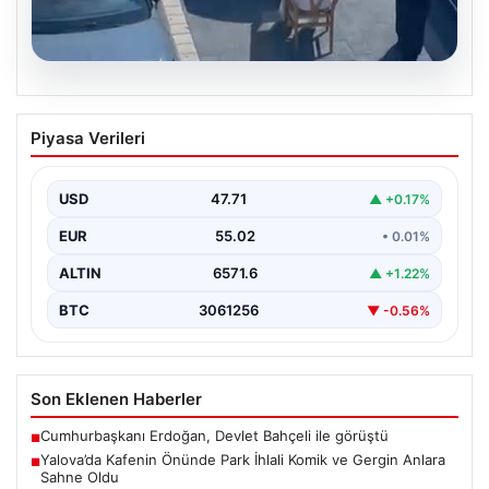
05.08.2026
Yalova’da Kafenin Önünde Park İhlali
Piyasa Verileri
Komik ve Gergin Anlara Sahne Oldu
Yalova'da ilginç bir olay yaşandı. Adnan Menderes
Mahallesi Ufuk Sokak'ta bulunan bir kafede çalışan…
USD
47.71
▲ +0.17%
EUR
55.02
• 0.01%
ALTIN
6571.6
▲ +1.22%
BTC
3061256
▼ -0.56%
Son Eklenen Haberler
Cumhurbaşkanı Erdoğan, Devlet Bahçeli ile görüştü
■
Yalova’da Kafenin Önünde Park İhlali Komik ve Gergin Anlara
■
Sahne Oldu