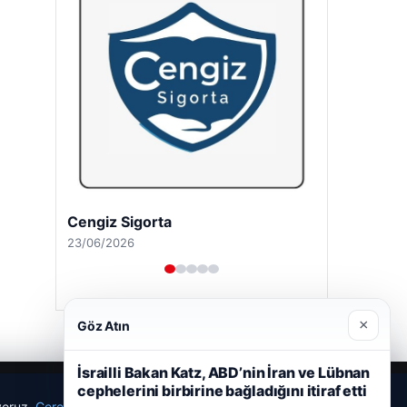
Cengiz Sigorta
23/06/2026
×
Göz Atın
İsrailli Bakan Katz, ABD’nin İran ve Lübnan
cephelerini birbirine bağladığını itiraf etti
ıyoruz.
Çerez Politikamız
Reddet
Kabul Et