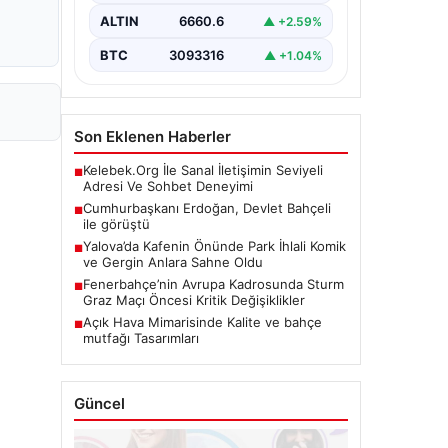
ALTIN
6660.6
▲ +2.59%
BTC
3093316
▲ +1.04%
Son Eklenen Haberler
Kelebek.Org İle Sanal İletişimin Seviyeli
■
Adresi Ve Sohbet Deneyimi
Cumhurbaşkanı Erdoğan, Devlet Bahçeli
■
ile görüştü
Yalova’da Kafenin Önünde Park İhlali Komik
■
ve Gergin Anlara Sahne Oldu
Fenerbahçe’nin Avrupa Kadrosunda Sturm
■
Graz Maçı Öncesi Kritik Değişiklikler
Açık Hava Mimarisinde Kalite ve bahçe
■
mutfağı Tasarımları
Güncel