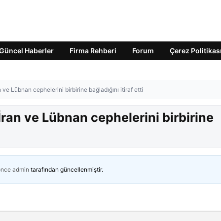
Güncel Haberler
Firma Rehberi
Forum
Çerez Politikas
 ve Lübnan cephelerini birbirine bağladığını itiraf etti
 İran ve Lübnan cephelerini birbirine
önce
admin
tarafından güncellenmiştir.