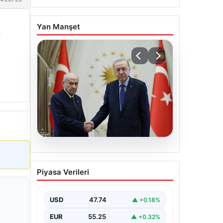
Yan Manşet
n
06.08.2026
Cumhurbaşkanı Erdoğan,
Piyasa Verileri
Devlet Bahçeli ile görüştü
USD
47.74
▲ +0.18%
EUR
55.25
▲ +0.32%