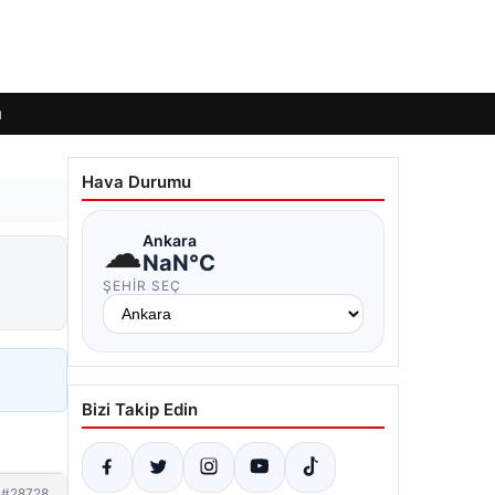
ı
Hava Durumu
☁
Ankara
NaN°C
ŞEHIR SEÇ
Bizi Takip Edin
#28728