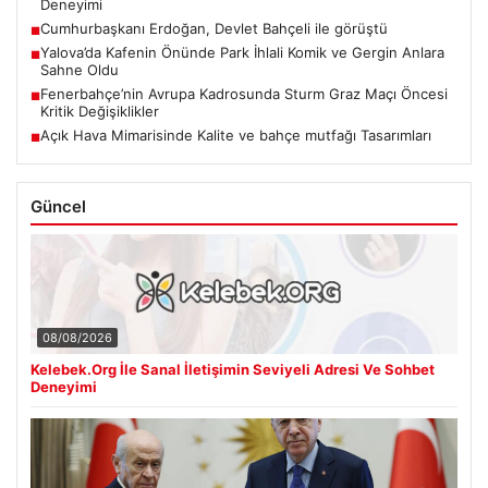
Deneyimi
Cumhurbaşkanı Erdoğan, Devlet Bahçeli ile görüştü
■
Yalova’da Kafenin Önünde Park İhlali Komik ve Gergin Anlara
■
Sahne Oldu
Fenerbahçe’nin Avrupa Kadrosunda Sturm Graz Maçı Öncesi
■
Kritik Değişiklikler
Açık Hava Mimarisinde Kalite ve bahçe mutfağı Tasarımları
■
Güncel
08/08/2026
Kelebek.Org İle Sanal İletişimin Seviyeli Adresi Ve Sohbet
Deneyimi