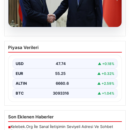
06.08.2026
Cumhurbaşkanı Erdoğan, Devlet
Piyasa Verileri
Bahçeli ile görüştü
USD
47.74
▲ +0.18%
EUR
55.25
▲ +0.32%
ALTIN
6660.6
▲ +2.59%
BTC
3093316
▲ +1.04%
Son Eklenen Haberler
Kelebek.Org İle Sanal İletişimin Seviyeli Adresi Ve Sohbet
■