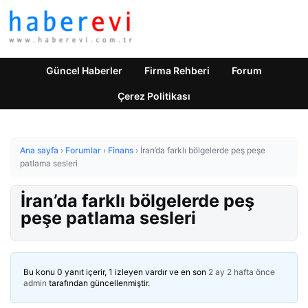
Güncel Haberler
Firma Rehberi
Forum
Çerez Politikası
Ana sayfa
›
Forumlar
›
Finans
›
İran’da farklı bölgelerde peş peşe
patlama sesleri
İran’da farklı bölgelerde peş
peşe patlama sesleri
Bu konu 0 yanıt içerir, 1 izleyen vardır ve en son
2 ay 2 hafta önce
admin
tarafından güncellenmiştir.