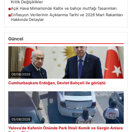
Kritik Değişiklikler
Açık Hava Mimarisinde Kalite ve bahçe mutfağı Tasarımları
■
Enflasyon Verilerinin Açıklanma Tarihi ve 2026 Mart Rakamları
■
Hakkında Detaylar
Güncel
06/08/2026
Cumhurbaşkanı Erdoğan, Devlet Bahçeli ile görüştü
05/08/2026
Yalova’da Kafenin Önünde Park İhlali Komik ve Gergin Anlara