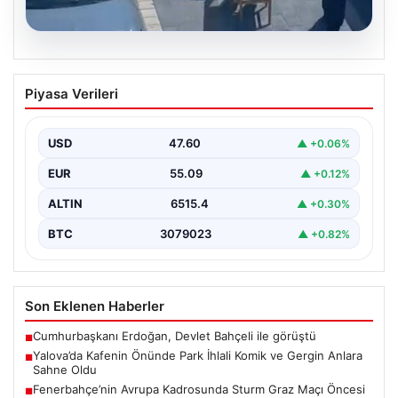
05.08.2026
Yalova’da Kafenin Önünde Park İhlali
Piyasa Verileri
Komik ve Gergin Anlara Sahne Oldu
Yalova'da ilginç bir olay yaşandı. Adnan Menderes
Mahallesi Ufuk Sokak'ta bulunan bir kafede çalışan…
USD
47.60
▲ +0.06%
EUR
55.09
▲ +0.12%
ALTIN
6515.4
▲ +0.30%
BTC
3079023
▲ +0.82%
Son Eklenen Haberler
Cumhurbaşkanı Erdoğan, Devlet Bahçeli ile görüştü
■
Yalova’da Kafenin Önünde Park İhlali Komik ve Gergin Anlara
■
Sahne Oldu
Fenerbahçe’nin Avrupa Kadrosunda Sturm Graz Maçı Öncesi
■