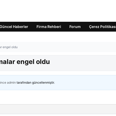
Güncel Haberler
Firma Rehberi
Forum
Çerez Politikas
ar engel oldu
malar engel oldu
 önce
admin
tarafından güncellenmiştir.