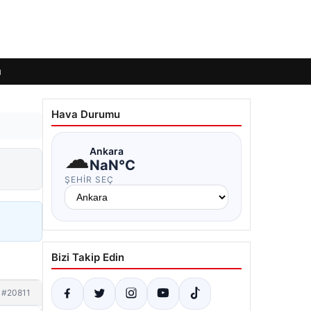
ı
Hava Durumu
☁
Ankara
NaN°C
ŞEHIR SEÇ
Bizi Takip Edin
#20811