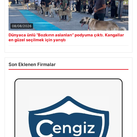
08/08/2026
Dünyaca ünlü “Bozkırın aslanları” podyuma çıktı. Kangallar
en güzel seçilmek için yarıştı
Son Eklenen Firmalar