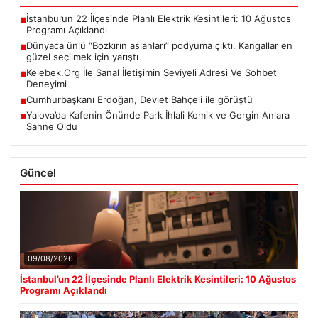
İstanbul’un 22 İlçesinde Planlı Elektrik Kesintileri: 10 Ağustos
■
Programı Açıklandı
Dünyaca ünlü “Bozkırın aslanları” podyuma çıktı. Kangallar en
■
güzel seçilmek için yarıştı
Kelebek.Org İle Sanal İletişimin Seviyeli Adresi Ve Sohbet
■
Deneyimi
Cumhurbaşkanı Erdoğan, Devlet Bahçeli ile görüştü
■
Yalova’da Kafenin Önünde Park İhlali Komik ve Gergin Anlara
■
Sahne Oldu
Güncel
09/08/2026
İstanbul’un 22 İlçesinde Planlı Elektrik Kesintileri: 10 Ağustos
Programı Açıklandı