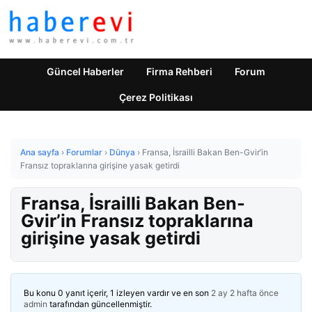
Güncel Haberler
Firma Rehberi
Forum
Çerez Politikası
Ana sayfa
›
Forumlar
›
Dünya
›
Fransa, İsrailli Bakan Ben-Gvir’in
Fransız topraklarına girişine yasak getirdi
Fransa, İsrailli Bakan Ben-
Gvir’in Fransız topraklarına
girişine yasak getirdi
Bu konu 0 yanıt içerir, 1 izleyen vardır ve en son
2 ay 2 hafta önce
admin
tarafından güncellenmiştir.