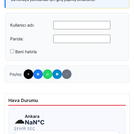
Kullanıcı adı:
Parola:
Beni hatırla
Paylaş:
Hava Durumu
☁
Ankara
NaN°C
ŞEHIR SEÇ