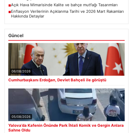
Açık Hava Mimarisinde Kalite ve bahçe mutfağı Tasarımları
■
Enflasyon Verilerinin Açıklanma Tarihi ve 2026 Mart Rakamları
■
Hakkında Detaylar
Güncel
06/08/2026
Cumhurbaşkanı Erdoğan, Devlet Bahçeli ile görüştü
05/08/2026
Yalova’da Kafenin Önünde Park İhlali Komik ve Gergin Anlara
Sahne Oldu