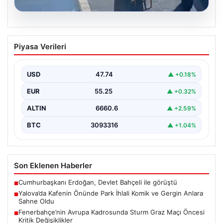
05.08.2026
Yalova’da Kafenin Önünde Park İhlali
Piyasa Verileri
Komik ve Gergin Anlara Sahne Oldu
Yalova'da ilginç bir olay yaşandı. Adnan Menderes
Mahallesi Ufuk Sokak'ta bulunan bir kafede çalışan…
USD
47.74
▲ +0.18%
EUR
55.25
▲ +0.32%
ALTIN
6660.6
▲ +2.59%
BTC
3093316
▲ +1.04%
Son Eklenen Haberler
Cumhurbaşkanı Erdoğan, Devlet Bahçeli ile görüştü
■
Yalova’da Kafenin Önünde Park İhlali Komik ve Gergin Anlara
■
Sahne Oldu
Fenerbahçe’nin Avrupa Kadrosunda Sturm Graz Maçı Öncesi
■
Kritik Değişiklikler