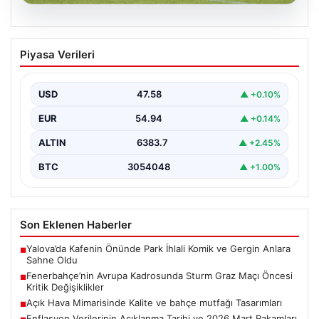
05.08.2026
Fenerbahçe’nin Avrupa Kadrosunda
Piyasa Verileri
Sturm Graz Maçı Öncesi Kritik
Değişiklikler
USD
47.58
▲ +0.10%
Fenerbahçe, UEFA Şampiyonlar Ligi 3. eleme turu ilk
maçında yarın Sturm Graz takımıyla karşılaşmaya…
EUR
54.94
▲ +0.14%
ALTIN
6383.7
▲ +2.45%
BTC
3054048
▲ +1.00%
Son Eklenen Haberler
Yalova’da Kafenin Önünde Park İhlali Komik ve Gergin Anlara
■
Sahne Oldu
Fenerbahçe’nin Avrupa Kadrosunda Sturm Graz Maçı Öncesi
■
Kritik Değişiklikler
Açık Hava Mimarisinde Kalite ve bahçe mutfağı Tasarımları
■
Enflasyon Verilerinin Açıklanma Tarihi ve 2026 Mart Rakamları