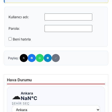
Kullanıcı adı:
Parola:
Beni hatırla
Paylaş:
Hava Durumu
☁
Ankara
NaN°C
ŞEHIR SEÇ