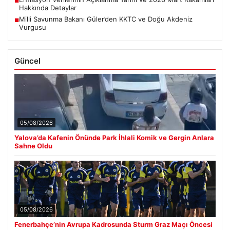
■
Hakkında Detaylar
Milli Savunma Bakanı Güler’den KKTC ve Doğu Akdeniz
■
Vurgusu
Güncel
05/08/2026
Yalova’da Kafenin Önünde Park İhlali Komik ve Gergin Anlara
Sahne Oldu
05/08/2026
Fenerbahçe’nin Avrupa Kadrosunda Sturm Graz Maçı Öncesi