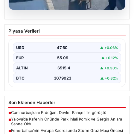
05.08.2026
Yalova’da Kafenin Önünde Park İhlali
Piyasa Verileri
Komik ve Gergin Anlara Sahne Oldu
Yalova'da ilginç bir olay yaşandı. Adnan Menderes
Mahallesi Ufuk Sokak'ta bulunan bir kafede çalışan…
USD
47.60
▲ +0.06%
EUR
55.09
▲ +0.12%
ALTIN
6515.4
▲ +0.30%
BTC
3079023
▲ +0.82%
Son Eklenen Haberler
Cumhurbaşkanı Erdoğan, Devlet Bahçeli ile görüştü
■
Yalova’da Kafenin Önünde Park İhlali Komik ve Gergin Anlara
■
Sahne Oldu
Fenerbahçe’nin Avrupa Kadrosunda Sturm Graz Maçı Öncesi
■