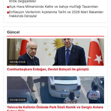
Kritik Değişiklikler
Açık Hava Mimarisinde Kalite ve bahçe mutfağı Tasarımları
■
Enflasyon Verilerinin Açıklanma Tarihi ve 2026 Mart Rakamları
■
Hakkında Detaylar
Güncel
06/08/2026
Cumhurbaşkanı Erdoğan, Devlet Bahçeli ile görüştü
05/08/2026
Yalova’da Kafenin Önünde Park İhlali Komik ve Gergin Anlara