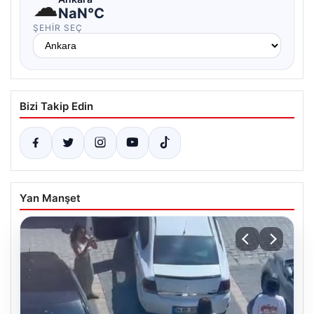
☁
NaN°C
ŞEHIR SEÇ
Bizi Takip Edin
Yan Manşet