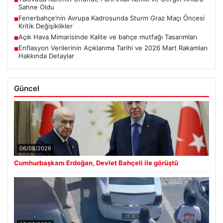
■
Sahne Oldu
Fenerbahçe’nin Avrupa Kadrosunda Sturm Graz Maçı Öncesi
■
Kritik Değişiklikler
Açık Hava Mimarisinde Kalite ve bahçe mutfağı Tasarımları
■
Enflasyon Verilerinin Açıklanma Tarihi ve 2026 Mart Rakamları
■
Hakkında Detaylar
Güncel
06/08/2026
Cumhurbaşkanı Erdoğan, Devlet Bahçeli ile görüştü