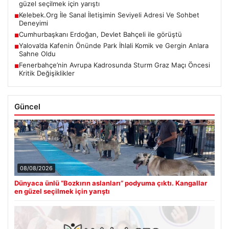
güzel seçilmek için yarıştı
Kelebek.Org İle Sanal İletişimin Seviyeli Adresi Ve Sohbet
■
Deneyimi
Cumhurbaşkanı Erdoğan, Devlet Bahçeli ile görüştü
■
Yalova’da Kafenin Önünde Park İhlali Komik ve Gergin Anlara
■
Sahne Oldu
Fenerbahçe’nin Avrupa Kadrosunda Sturm Graz Maçı Öncesi
■
Kritik Değişiklikler
Güncel
08/08/2026
Dünyaca ünlü “Bozkırın aslanları” podyuma çıktı. Kangallar
en güzel seçilmek için yarıştı