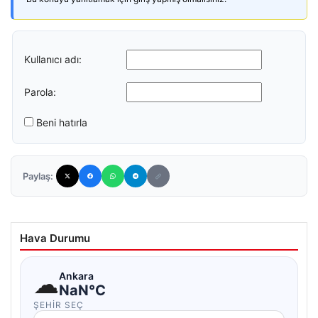
Kullanıcı adı:
Parola:
Beni hatırla
Paylaş:
Hava Durumu
☁
Ankara
NaN°C
ŞEHIR SEÇ