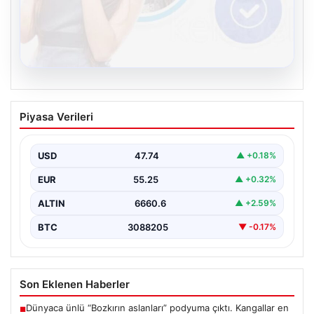
08.08.2026
Kelebek.Org İle Sanal İletişimin Seviyeli
Piyasa Verileri
Adresi Ve Sohbet Deneyimi
Sanal ortamında bireylerin seviyeli bir biçimde iletişim
sağlaması ciddi bir önem taşımaktadır. Günümüzde
USD
47.74
▲ +0.18%
çeşitli…
EUR
55.25
▲ +0.32%
ALTIN
6660.6
▲ +2.59%
BTC
3088205
▼ -0.17%
Son Eklenen Haberler
Dünyaca ünlü “Bozkırın aslanları” podyuma çıktı. Kangallar en
■