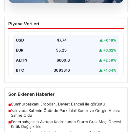
05.08.2026
Yalova’da Kafenin Önünde Park İhlali
Piyasa Verileri
Komik ve Gergin Anlara Sahne Oldu
Yalova'da ilginç bir olay yaşandı. Adnan Menderes
Mahallesi Ufuk Sokak'ta bulunan bir kafede çalışan…
USD
47.74
▲ +0.18%
EUR
55.25
▲ +0.32%
ALTIN
6660.6
▲ +2.59%
BTC
3093316
▲ +1.04%
Son Eklenen Haberler
Cumhurbaşkanı Erdoğan, Devlet Bahçeli ile görüştü
■
Yalova’da Kafenin Önünde Park İhlali Komik ve Gergin Anlara
■
Sahne Oldu
Fenerbahçe’nin Avrupa Kadrosunda Sturm Graz Maçı Öncesi
■
Kritik Değişiklikler