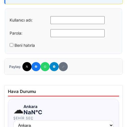
Kullanıcı adı:
Parola:
Beni hatırla
Paylaş:
Hava Durumu
☁
Ankara
NaN°C
ŞEHIR SEÇ