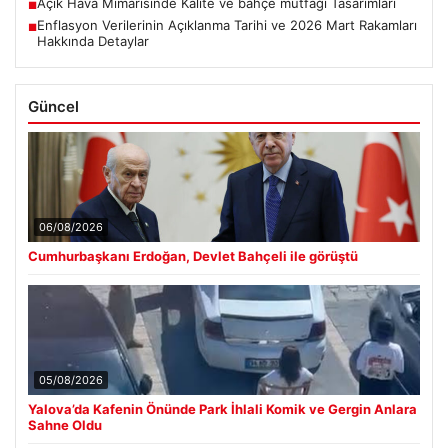
Açık Hava Mimarisinde Kalite ve bahçe mutfağı Tasarımları
■
Enflasyon Verilerinin Açıklanma Tarihi ve 2026 Mart Rakamları
■
Hakkında Detaylar
Güncel
06/08/2026
Cumhurbaşkanı Erdoğan, Devlet Bahçeli ile görüştü
05/08/2026
Yalova’da Kafenin Önünde Park İhlali Komik ve Gergin Anlara
Sahne Oldu