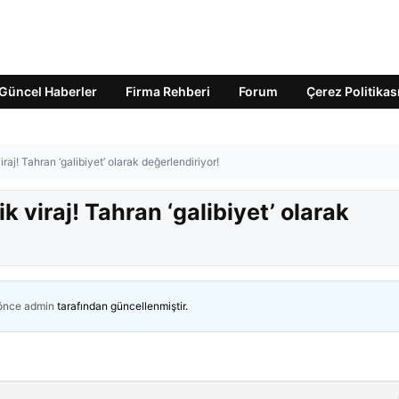
Güncel Haberler
Firma Rehberi
Forum
Çerez Politikas
aj! Tahran ‘galibiyet’ olarak değerlendiriyor!
 viraj! Tahran ‘galibiyet’ olarak
 önce
admin
tarafından güncellenmiştir.