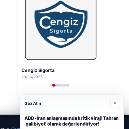
Cengiz Sigorta
23/06/2026
×
Göz Atın
ABD-İran anlaşmasında kritik viraj! Tahran
‘galibiyet’ olarak değerlendiriyor!
ıyoruz.
Çerez Politikamız
Reddet
Kabul Et