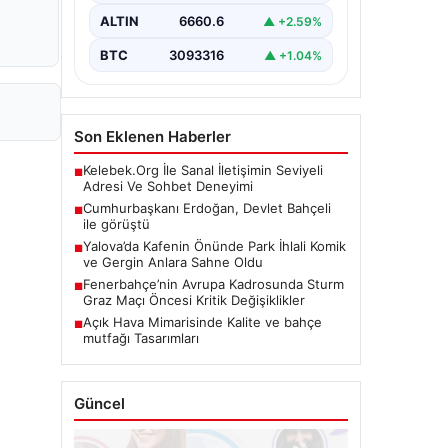
ALTIN
6660.6
▲ +2.59%
BTC
3093316
▲ +1.04%
Son Eklenen Haberler
Kelebek.Org İle Sanal İletişimin Seviyeli
■
Adresi Ve Sohbet Deneyimi
Cumhurbaşkanı Erdoğan, Devlet Bahçeli
■
ile görüştü
Yalova’da Kafenin Önünde Park İhlali Komik
■
ve Gergin Anlara Sahne Oldu
Fenerbahçe’nin Avrupa Kadrosunda Sturm
■
Graz Maçı Öncesi Kritik Değişiklikler
Açık Hava Mimarisinde Kalite ve bahçe
■
mutfağı Tasarımları
Güncel