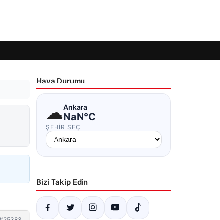
ı
Hava Durumu
☁
Ankara
NaN°C
ŞEHIR SEÇ
Bizi Takip Edin
#25383