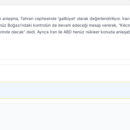
n anlaşma, Tahran cephesinde ‘galibiyet’ olarak değerlendiriliyor. İran
müz Boğazı’ndaki kontrolün de devam edeceği mesajı vererek, “Kılıcı
inde olacak” dedi. Ayrıca İran ile ABD henüz nükleer konuda anlaşab