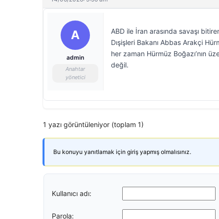
ABD ile İran arasında savaşı bitire
A
Dışişleri Bakanı Abbas Arakçi Hür
her zaman Hürmüz Boğazı’nın üzer
admin
değil.
Anahtar
yönetici
1 yazı görüntüleniyor (toplam 1)
Bu konuyu yanıtlamak için giriş yapmış olmalısınız.
Kullanıcı adı:
Parola: