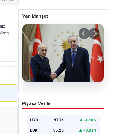
Yan Manşet
mız
ilmiş
06.08.2026
Cumhurbaşkanı Erdoğan,
Piyasa Verileri
Devlet Bahçeli ile görüştü
USD
47.74
▲ +0.18%
EUR
55.25
▲ +0.32%