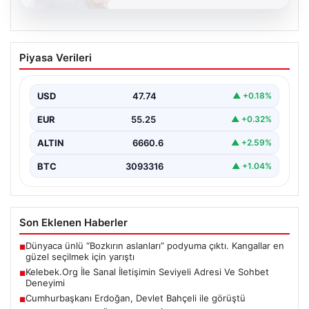
08.08.2026
Kelebek.Org İle Sanal İletişimin Seviyeli
Piyasa Verileri
Adresi Ve Sohbet Deneyimi
Sanal ortamında bireylerin seviyeli bir biçimde iletişim
sağlaması ciddi bir önem taşımaktadır. Günümüzde
USD
47.74
▲ +0.18%
çeşitli…
EUR
55.25
▲ +0.32%
ALTIN
6660.6
▲ +2.59%
BTC
3093316
▲ +1.04%
Son Eklenen Haberler
Dünyaca ünlü “Bozkırın aslanları” podyuma çıktı. Kangallar en
■
güzel seçilmek için yarıştı
Kelebek.Org İle Sanal İletişimin Seviyeli Adresi Ve Sohbet
■
Deneyimi
Cumhurbaşkanı Erdoğan, Devlet Bahçeli ile görüştü
■