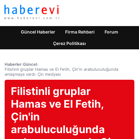
Güncel Haberler
Firma Rehberi
Forum
Çerez Politikası
Haberler
›
Güncel
›
Filistinli gruplar Hamas ve El Fetih, Çin'in arabuluculuğunda
anlaşmaya vardı: Çin medyası
Filistinli gruplar
Hamas ve El Fetih,
Çin'in
arabuluculuğunda