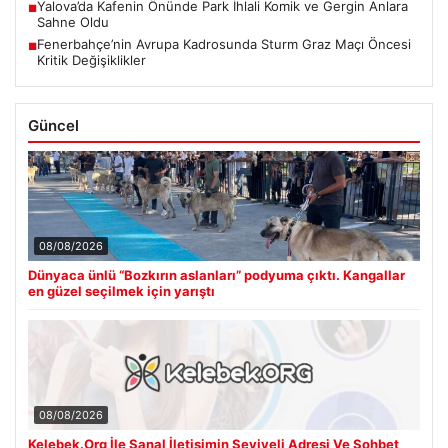
Yalova’da Kafenin Önünde Park İhlali Komik ve Gergin Anlara
■
Sahne Oldu
Fenerbahçe’nin Avrupa Kadrosunda Sturm Graz Maçı Öncesi
■
Kritik Değişiklikler
Güncel
08/08/2026
Dünyaca ünlü “Bozkırın aslanları” podyuma çıktı. Kangallar
en güzel seçilmek için yarıştı
08/08/2026
Kelebek.Org İle Sanal İletişimin Seviyeli Adresi Ve Sohbet