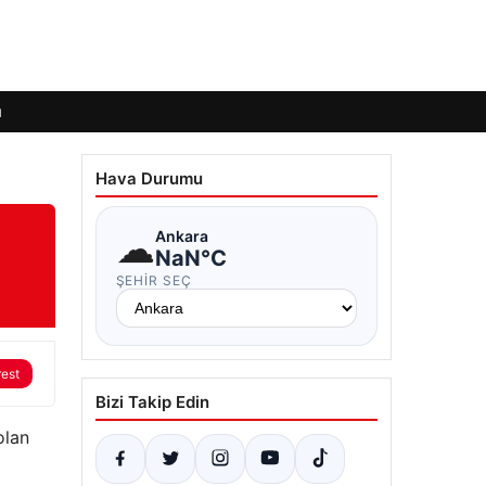
ı
Hava Durumu
☁
Ankara
NaN°C
ŞEHIR SEÇ
rest
Bizi Takip Edin
olan