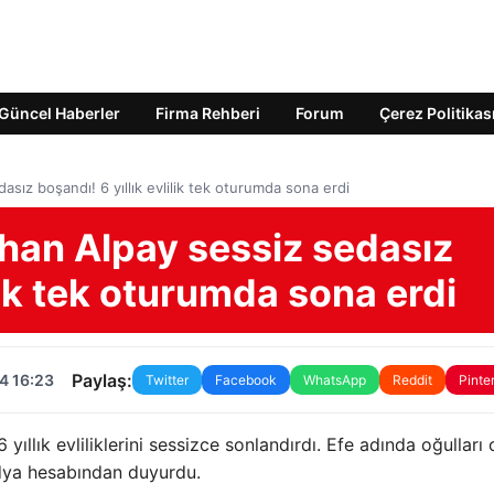
Güncel Haberler
Firma Rehberi
Forum
Çerez Politikas
sız boşandı! 6 yıllık evlilik tek oturumda sona erdi
han Alpay sessiz sedasız
ilik tek oturumda sona erdi
Paylaş:
4 16:23
Twitter
Facebook
WhatsApp
Reddit
Pinte
ıllık evliliklerini sessizce sonlandırdı. Efe adında oğulları 
edya hesabından duyurdu.