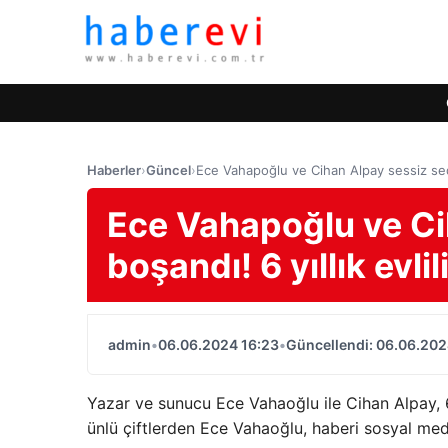
Haberler
›
Güncel
›
Ece Vahapoğlu ve Cihan Alpay sessiz seda
Ece Vahapoğlu ve Ci
boşandı! 6 yıllık evl
admin
•
06.06.2024 16:23
•
Güncellendi: 06.06.202
Yazar ve sunucu Ece Vahaoğlu ile Cihan Alpay, 6 y
ünlü çiftlerden Ece Vahaoğlu, haberi sosyal m