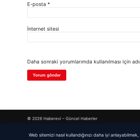
E-posta
*
İnternet sitesi
Daha sonraki yorumlarımda kullanılması için adı
© 2026 Haberevi – Güncel Haberler
Web sitemizi nasıl kullandığınızı daha iyi anlayabilmek,
his
his
cio
dhub