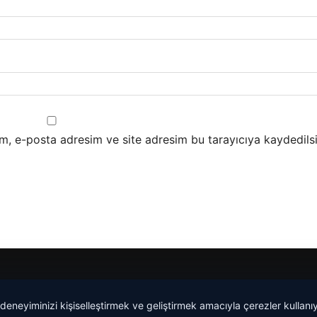
m, e-posta adresim ve site adresim bu tarayıcıya kaydedilsi
Yeminli Tercüme Bürosu
|
Malta Dil Okulu
|
lemagrup.com.t
 deneyiminizi kişiselleştirmek ve geliştirmek amacıyla çerezler kullan