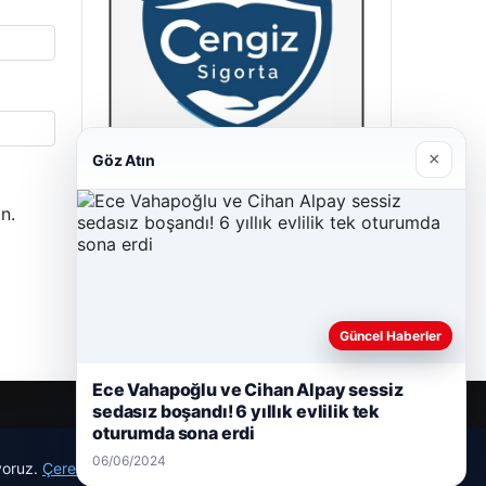
×
Göz Atın
n.
Cengiz Sigorta
23/06/2026
Güncel Haberler
Ece Vahapoğlu ve Cihan Alpay sessiz
sedasız boşandı! 6 yıllık evlilik tek
oturumda sona erdi
r
06/06/2024
ıyoruz.
Çerez Politikamız
Reddet
Kabul Et