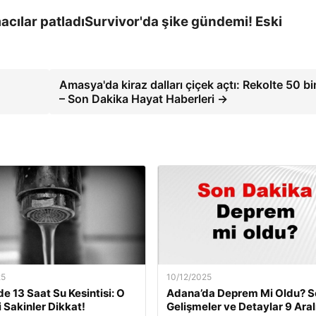
Survivor'da şike gündemi! Eski
Amasya'da kiraz dalları çiçek açtı: Rekolte 50 bi
– Son Dakika Hayat Haberleri →
25
10/12/2025
de 13 Saat Su Kesintisi: O
Adana’da Deprem Mi Oldu? S
i Sakinler Dikkat!
Gelişmeler ve Detaylar 9 Aral