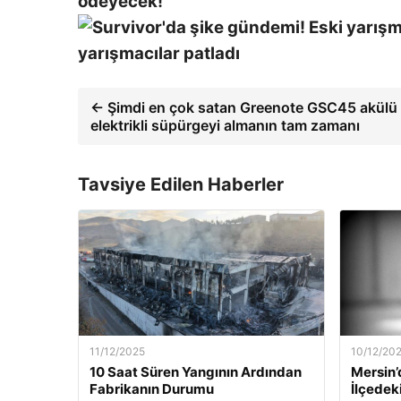
ödeyecek!
yarışmacılar patladı
← Şimdi en çok satan Greenote GSC45 akülü
elektrikli süpürgeyi almanın tam zamanı
Tavsiye Edilen Haberler
11/12/2025
10/12/20
10 Saat Süren Yangının Ardından
Mersin’
Fabrikanın Durumu
İlçedek