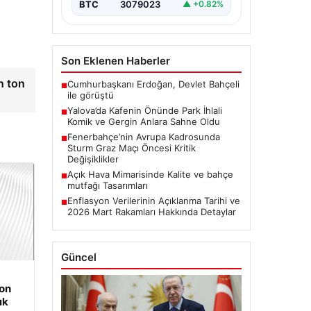
BTC
3079023
▲ +0.82%
Son Eklenen Haberler
n ton
Cumhurbaşkanı Erdoğan, Devlet Bahçeli
■
ile görüştü
Yalova’da Kafenin Önünde Park İhlali
■
Komik ve Gergin Anlara Sahne Oldu
Fenerbahçe’nin Avrupa Kadrosunda
■
Sturm Graz Maçı Öncesi Kritik
Değişiklikler
Açık Hava Mimarisinde Kalite ve bahçe
■
mutfağı Tasarımları
Enflasyon Verilerinin Açıklanma Tarihi ve
■
2026 Mart Rakamları Hakkında Detaylar
Güncel
on
ık