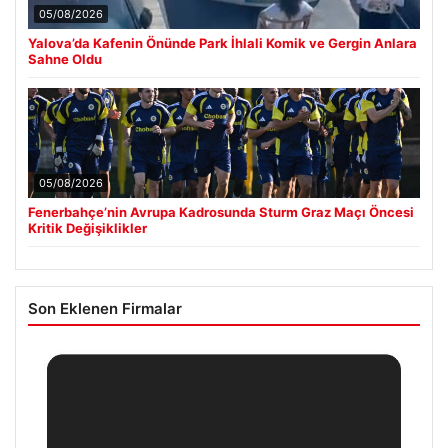
05/08/2026
Yalova’da Kafenin Önünde Park İhlali Komik ve Gergin Anlara
Sahne Oldu
05/08/2026
Fenerbahçe’nin Avrupa Kadrosunda Sturm Graz Maçı Öncesi
Kritik Değişiklikler
Son Eklenen Firmalar