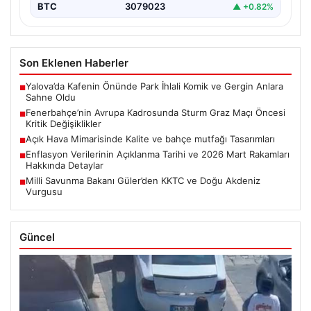
BTC
3079023
▲ +0.82%
Son Eklenen Haberler
Yalova’da Kafenin Önünde Park İhlali Komik ve Gergin Anlara
■
Sahne Oldu
Fenerbahçe’nin Avrupa Kadrosunda Sturm Graz Maçı Öncesi
■
Kritik Değişiklikler
Açık Hava Mimarisinde Kalite ve bahçe mutfağı Tasarımları
■
Enflasyon Verilerinin Açıklanma Tarihi ve 2026 Mart Rakamları
■
Hakkında Detaylar
Milli Savunma Bakanı Güler’den KKTC ve Doğu Akdeniz
■
Vurgusu
Güncel