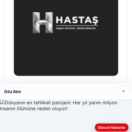
Hastaş Beton
×
Göz Atın
26/05/2026
Güncel Haberler
Web sitemizi nasıl kullandığınızı daha iyi anlayabilmek,