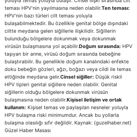
yoluyla temas yoluyla bulaşır. Cinsel ilişki sırasında cilt
teması HPV'nin yayılmasına neden olabilir.
Ten teması:
HPV'nin bazı türleri cilt teması yoluyla
bulaşabilmektedir. Bu özellikle genital bölge dışındaki
ciltte meydana gelen siğillerle ilişkilidir. Siğillerin
bulunduğu bölgelere dokunmak veya dokunmak
virüsün bulaşmasına yol açabilir.
Doğum sırasında:
HPV
taşıyan bir anne, virüsü doğum sırasında bebeğine
bulaştırabilir. Bu genellikle doğum kanalındaki enfekte
doku bebeğin gözleri, ağzı, boğazı veya cildi ile temas
ettiğinde meydana gelir.
Cinsel siğiller:
Düşük riskli
HPV tipleri genital siğillere neden olabilir. Genital
siğillerin olduğu bölgelere dokunmak virüsün
bulaşmasına neden olabilir.
Kişisel iletişim ve ortak
kullanım:
Kişisel temas ve paylaşılan nesneler yoluyla
HPV bulaşma riski minimumdur. Ancak bu yollarla
bulaşma olasılığı sıfır değildir. Kaynak: (guzelhaber.net)
Güzel Haber Masası