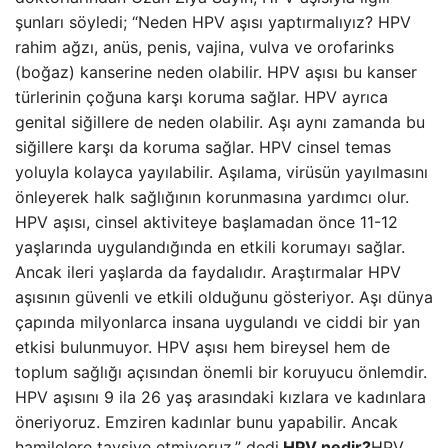
şunları söyledi; “Neden HPV aşısı yaptırmalıyız? HPV
rahim ağzı, anüs, penis, vajina, vulva ve orofarinks
(boğaz) kanserine neden olabilir. HPV aşısı bu kanser
türlerinin çoğuna karşı koruma sağlar. HPV ayrıca
genital siğillere de neden olabilir. Aşı aynı zamanda bu
siğillere karşı da koruma sağlar. HPV cinsel temas
yoluyla kolayca yayılabilir. Aşılama, virüsün yayılmasını
önleyerek halk sağlığının korunmasına yardımcı olur.
HPV aşısı, cinsel aktiviteye başlamadan önce 11-12
yaşlarında uygulandığında en etkili korumayı sağlar.
Ancak ileri yaşlarda da faydalıdır. Araştırmalar HPV
aşısının güvenli ve etkili olduğunu gösteriyor. Aşı dünya
çapında milyonlarca insana uygulandı ve ciddi bir yan
etkisi bulunmuyor. HPV aşısı hem bireysel hem de
toplum sağlığı açısından önemli bir koruyucu önlemdir.
HPV aşısını 9 ila 26 yaş arasındaki kızlara ve kadınlara
öneriyoruz. Emziren kadınlar bunu yapabilir. Ancak
hamilelere tavsiye etmiyoruz.” dedi.
HPV nedir?
HPV