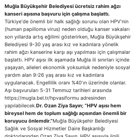
Muğla Büyükşehir Belediyesi ücretsiz rahim ağzı
kanseri aşısına başvuru için çalışma başlattı.
Türkiye'de önemli bir halk sağlığı sorunu olan HPV'nin
(human papilloma virus) neden olduğu kanser vakaları
son yıllarda artış eğilimi gösterirken, Muğla Büyükşehir
Belediyesi 9-30 yaş arası kız ve kadınlara yönelik
rahim ağzı kanserine karşı aşı yapılması için çalışmalar
başlattı. HPV aşısı ilk aşamada Muğla ili sınırları içinde
yaşayan, aileleri ekonomik yoksunluk nedeniyle sosyal
yardım alan 9-26 yaş arası kız ve kadınlara
uygulanacak. Engellilik oranı %40'ın üzerinde olanlar.
Aşı başvuruları 5-31 Temmuz tarihleri ​​arasında
https://mugla.bel.tr/hpvasiformu adresinden
yapılabilecek.
Dr. Ozan Ziya Sayın; “HPV aşısı hem
bireysel hem de toplum sağlığı açısından önemli bir
koruyucu önlemdir.”
Muğla Büyükşehir Belediyesi
Sağlık ve Sosyal Hizmetler Daire Başkanlığı
doktorlarından Ozan Ziya Sayın, HPV aşısıyla ilgili