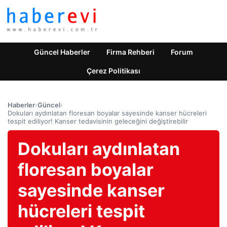
Güncel Haberler
Firma Rehberi
Forum
Çerez Politikası
Haberler
›
Güncel
›
Dokuları aydınlatan floresan boyalar sayesinde kanser hücreleri
tespit ediliyor! Kanser tedavisinin geleceğini değiştirebilir
Dokuları aydınlatan
floresan boyalar
sayesinde kanser
hücreleri tespit