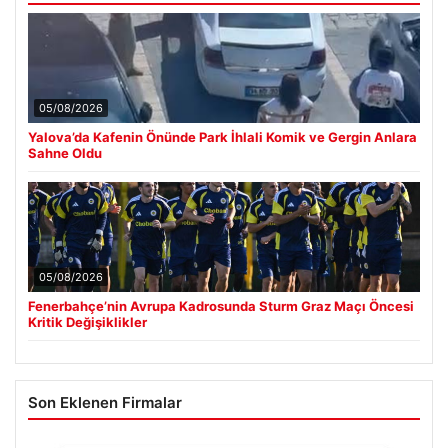
05/08/2026
Yalova’da Kafenin Önünde Park İhlali Komik ve Gergin Anlara
Sahne Oldu
05/08/2026
Fenerbahçe’nin Avrupa Kadrosunda Sturm Graz Maçı Öncesi
Kritik Değişiklikler
Son Eklenen Firmalar