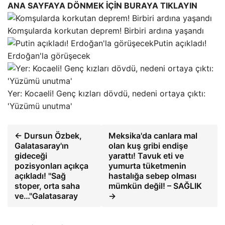
ANA SAYFAYA DÖNMEK İÇİN BURAYA TIKLAYIN
Komşularda korkutan deprem! Birbiri ardına yaşandı
Putin açıkladı!
Erdoğan'la görüşecek
Yer: Kocaeli! Genç kızları dövdü, nedeni ortaya çıktı:
'Yüzümü unutma'
← Dursun Özbek,
Meksika'da canlara mal
Galatasaray'ın
olan kuş gribi endişe
gideceği
yarattı! Tavuk eti ve
pozisyonları açıkça
yumurta tüketmenin
açıkladı! ''Sağ
hastalığa sebep olması
stoper, orta saha
mümkün değil! – SAĞLIK
ve…''Galatasaray
→