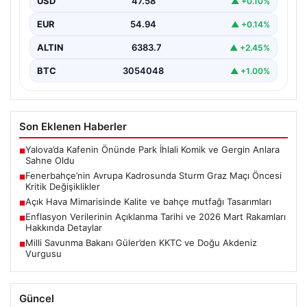
USD
47.58
▲ +0.10%
Fenerbahçe, UEFA Şampiyonlar Ligi 3. eleme turu ilk
maçında yarın Sturm Graz takımıyla karşılaşmaya…
EUR
54.94
▲ +0.14%
ALTIN
6383.7
▲ +2.45%
BTC
3054048
▲ +1.00%
Son Eklenen Haberler
Yalova’da Kafenin Önünde Park İhlali Komik ve Gergin Anlara
■
Sahne Oldu
Fenerbahçe’nin Avrupa Kadrosunda Sturm Graz Maçı Öncesi
■
Kritik Değişiklikler
Açık Hava Mimarisinde Kalite ve bahçe mutfağı Tasarımları
■
Enflasyon Verilerinin Açıklanma Tarihi ve 2026 Mart Rakamları
■
Hakkında Detaylar
Milli Savunma Bakanı Güler’den KKTC ve Doğu Akdeniz
■
Vurgusu
Güncel