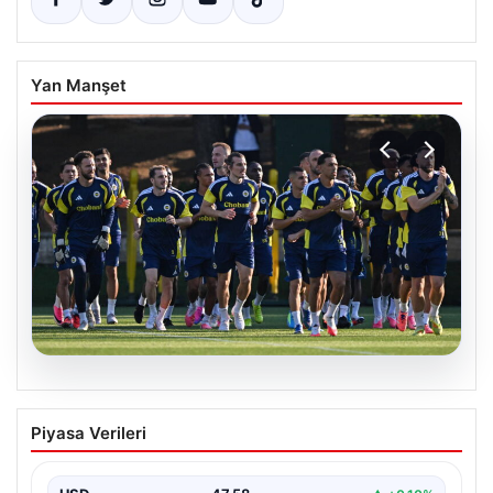
Yan Manşet
05.08.2026
Fenerbahçe’nin Avrupa Kadrosunda
Piyasa Verileri
Sturm Graz Maçı Öncesi Kritik
Değişiklikler