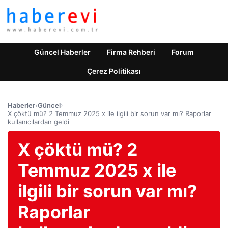
Güncel Haberler
Firma Rehberi
Forum
Çerez Politikası
Haberler
›
Güncel
›
X çöktü mü? 2 Temmuz 2025 x ile ilgili bir sorun var mı? Raporlar
kullanıcılardan geldi
X çöktü mü? 2
Temmuz 2025 x ile
ilgili bir sorun var mı?
Raporlar