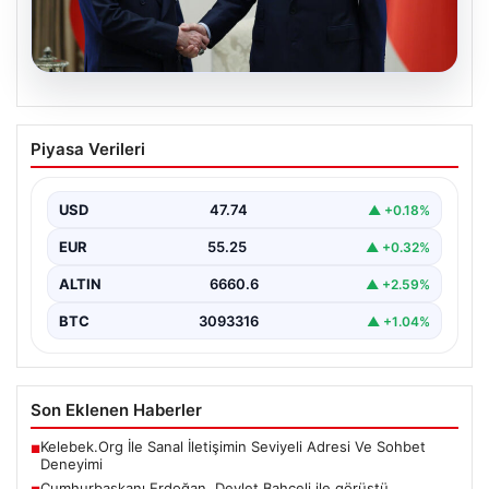
06.08.2026
Cumhurbaşkanı Erdoğan, Devlet
Piyasa Verileri
Bahçeli ile görüştü
USD
47.74
▲ +0.18%
EUR
55.25
▲ +0.32%
ALTIN
6660.6
▲ +2.59%
BTC
3093316
▲ +1.04%
Son Eklenen Haberler
Kelebek.Org İle Sanal İletişimin Seviyeli Adresi Ve Sohbet
■
Deneyimi
Cumhurbaşkanı Erdoğan, Devlet Bahçeli ile görüştü