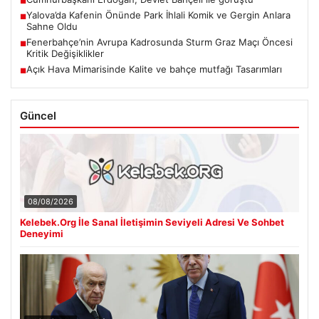
■
Yalova’da Kafenin Önünde Park İhlali Komik ve Gergin Anlara
■
Sahne Oldu
Fenerbahçe’nin Avrupa Kadrosunda Sturm Graz Maçı Öncesi
■
Kritik Değişiklikler
Açık Hava Mimarisinde Kalite ve bahçe mutfağı Tasarımları
■
Güncel
08/08/2026
Kelebek.Org İle Sanal İletişimin Seviyeli Adresi Ve Sohbet
Deneyimi