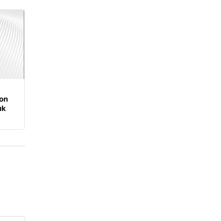
on
ık