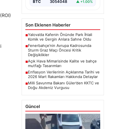
BTC
3054048
▲ +1.00%
 (ROI)
Son Eklenen Haberler
Yalova’da Kafenin Önünde Park İhlali
■
Komik ve Gergin Anlara Sahne Oldu
Fenerbahçe’nin Avrupa Kadrosunda
i
■
Sturm Graz Maçı Öncesi Kritik
Değişiklikler
Açık Hava Mimarisinde Kalite ve bahçe
■
mutfağı Tasarımları
Enflasyon Verilerinin Açıklanma Tarihi ve
■
2026 Mart Rakamları Hakkında Detaylar
Milli Savunma Bakanı Güler’den KKTC ve
■
Doğu Akdeniz Vurgusu
Güncel