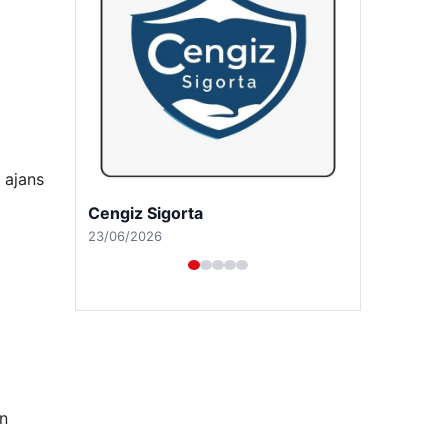
 ajans
Hastaş Beton
26/05/2026
an