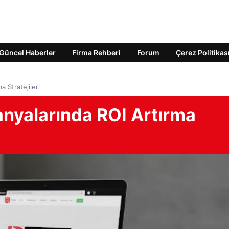
Güncel Haberler
Firma Rehberi
Forum
Çerez Politikas
 Stratejileri
anyalarında ROI Artırma