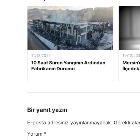
11/12/2025
10/12/20
10 Saat Süren Yangının Ardından
Mersin’
Fabrikanın Durumu
İlçedek
Bir yanıt yazın
E-posta adresiniz yayınlanmayacak.
Gerekli ala
Yorum
*