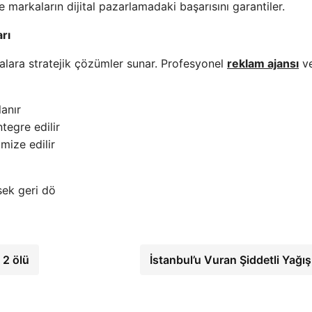
 markaların dijital pazarlamadaki başarısını garantiler.
rı
alara stratejik çözümler sunar. Profesyonel
reklam ajansı
v
lanır
tegre edilir
mize edilir
sek geri dö
 2 ölü
İstanbul’u Vuran Şiddetli Yağış