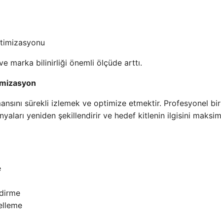
ptimizasyonu
 marka bilinirliği önemli ölçüde arttı.
imizasyon
ansını sürekli izlemek ve optimize etmektir. Profesyonel bir
anyaları yeniden şekillendirir ve hedef kitlenin ilgisini maks
e
ndirme
elleme