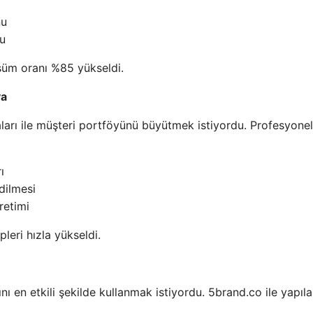
nu
nu
şüm oranı %85 yükseldi.
ya
ları ile müşteri portföyünü büyütmek istiyordu. Profesyonel
ı
dilmesi
retimi
leri hızla yükseldi.
rını en etkili şekilde kullanmak istiyordu. 5brand.co ile yapıl