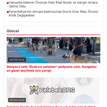
Yalova’da Kafenin Önünde Park İhlali Komik ve Gergin Anlara
■
Sahne Oldu
Fenerbahçe’nin Avrupa Kadrosunda Sturm Graz Maçı Öncesi
■
Kritik Değişiklikler
Güncel
08/08/2026
Dünyaca ünlü “Bozkırın aslanları” podyuma çıktı. Kangallar
en güzel seçilmek için yarıştı
08/08/2026
Kelebek.Org İle Sanal İletişimin Seviyeli Adresi Ve Sohbet