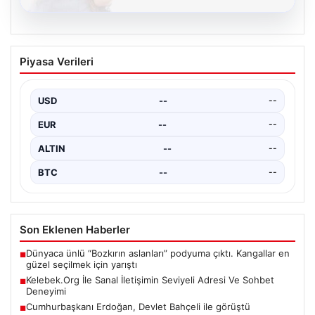
08.08.2026
Kelebek.Org İle Sanal İletişimin Seviyeli
Piyasa Verileri
Adresi Ve Sohbet Deneyimi
Sanal ortamında bireylerin seviyeli bir biçimde iletişim
sağlaması ciddi bir önem taşımaktadır. Günümüzde
USD
--
--
çeşitli…
EUR
--
--
ALTIN
--
--
BTC
--
--
Son Eklenen Haberler
Dünyaca ünlü “Bozkırın aslanları” podyuma çıktı. Kangallar en
■
güzel seçilmek için yarıştı
Kelebek.Org İle Sanal İletişimin Seviyeli Adresi Ve Sohbet
■
Deneyimi
Cumhurbaşkanı Erdoğan, Devlet Bahçeli ile görüştü
■