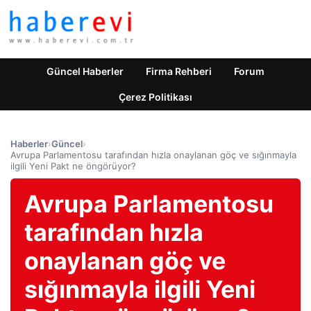
Güncel Haberler
Firma Rehberi
Forum
Çerez Politikası
Haberler
›
Güncel
›
Avrupa Parlamentosu tarafından hızla onaylanan göç ve sığınmayla
ilgili Yeni Pakt ne öngörüyor?
Avrupa Parlamentosu
tarafından hızla
onaylanan göç ve
sığınmayla ilgili Yeni