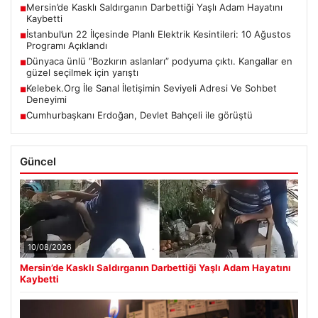
Mersin’de Kasklı Saldırganın Darbettiği Yaşlı Adam Hayatını
■
Kaybetti
İstanbul’un 22 İlçesinde Planlı Elektrik Kesintileri: 10 Ağustos
■
Programı Açıklandı
Dünyaca ünlü “Bozkırın aslanları” podyuma çıktı. Kangallar en
■
güzel seçilmek için yarıştı
Kelebek.Org İle Sanal İletişimin Seviyeli Adresi Ve Sohbet
■
Deneyimi
Cumhurbaşkanı Erdoğan, Devlet Bahçeli ile görüştü
■
Güncel
10/08/2026
Mersin’de Kasklı Saldırganın Darbettiği Yaşlı Adam Hayatını
Kaybetti