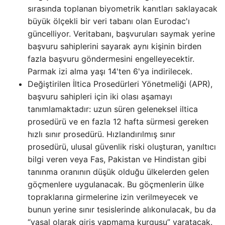
sırasında toplanan biyometrik kanıtları saklayacak
büyük ölçekli bir veri tabanı olan Eurodac'ı
güncelliyor. Veritabanı, başvuruları saymak yerine
başvuru sahiplerini sayarak aynı kişinin birden
fazla başvuru göndermesini engelleyecektir.
Parmak izi alma yaşı 14'ten 6'ya indirilecek.
Değiştirilen İltica Prosedürleri Yönetmeliği (APR),
başvuru sahipleri için iki olası aşamayı
tanımlamaktadır: uzun süren geleneksel iltica
prosedürü ve en fazla 12 hafta sürmesi gereken
hızlı sınır prosedürü. Hızlandırılmış sınır
prosedürü, ulusal güvenlik riski oluşturan, yanıltıcı
bilgi veren veya Fas, Pakistan ve Hindistan gibi
tanınma oranının düşük olduğu ülkelerden gelen
göçmenlere uygulanacak. Bu göçmenlerin ülke
topraklarına girmelerine izin verilmeyecek ve
bunun yerine sınır tesislerinde alıkonulacak, bu da
“yasal olarak giriş yapmama kurgusu” yaratacak.