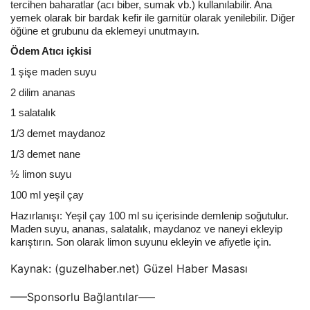
tercihen baharatlar (acı biber, sumak vb.) kullanılabilir. Ana
yemek olarak bir bardak kefir ile garnitür olarak yenilebilir. Diğer
öğüne et grubunu da eklemeyi unutmayın.
Ödem Atıcı içkisi
1 şişe maden suyu
2 dilim ananas
1 salatalık
1/3 demet maydanoz
1/3 demet nane
½ limon suyu
100 ml yeşil çay
Hazırlanışı: Yeşil çay 100 ml su içerisinde demlenip soğutulur.
Maden suyu, ananas, salatalık, maydanoz ve naneyi ekleyip
karıştırın. Son olarak limon suyunu ekleyin ve afiyetle için.
Kaynak: (guzelhaber.net) Güzel Haber Masası
—–Sponsorlu Bağlantılar—–