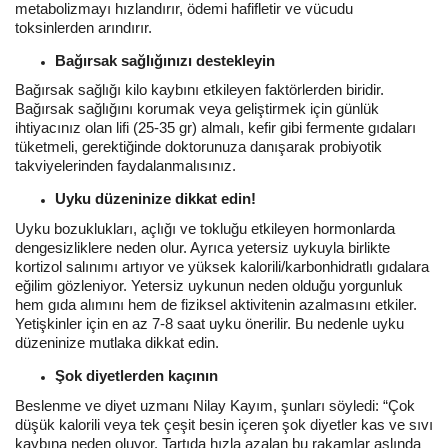
metabolizmayı hızlandırır, ödemi hafifletir ve vücudu
toksinlerden arındırır.
Bağırsak sağlığınızı destekleyin
Bağırsak sağlığı kilo kaybını etkileyen faktörlerden biridir.
Bağırsak sağlığını korumak veya geliştirmek için günlük
ihtiyacınız olan lifi (25-35 gr) almalı, kefir gibi fermente gıdaları
tüketmeli, gerektiğinde doktorunuza danışarak probiyotik
takviyelerinden faydalanmalısınız.
Uyku düzeninize dikkat edin!
Uyku bozuklukları, açlığı ve tokluğu etkileyen hormonlarda
dengesizliklere neden olur. Ayrıca yetersiz uykuyla birlikte
kortizol salınımı artıyor ve yüksek kalorili/karbonhidratlı gıdalara
eğilim gözleniyor. Yetersiz uykunun neden olduğu yorgunluk
hem gıda alımını hem de fiziksel aktivitenin azalmasını etkiler.
Yetişkinler için en az 7-8 saat uyku önerilir. Bu nedenle uyku
düzeninize mutlaka dikkat edin.
Şok diyetlerden kaçının
Beslenme ve diyet uzmanı Nilay Kayım, şunları söyledi: “Çok
düşük kalorili veya tek çeşit besin içeren şok diyetler kas ve sıvı
kaybına neden oluyor. Tartıda hızla azalan bu rakamlar aslında