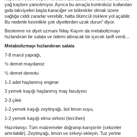
yağ kaybını yansıtmıyor. Ayrıca bu amaçla kontrolsüz kullanılan
gıda takviyeleri başta karaciğer ve böbrekler olmak üzere
sağlığa ciddi zararlar verebilir, hatta ölümcül risklere yol açabilir.
Bu nedenle kesinlikle şok diyetlerden uzak durun” diyor.
Beslenme ve diyet uzmanı Nilay Kayım da metabolizmayı
hızlandıran bir salata ve ödemi attıracak bir içecek tarifi verdi…
Metabolizmayı hızlandıran salata
7-8 marul yaprağı,
½ demet maydanoz
½ demet dereotu
1-2 adet haşlanmış enginar
3 yemek kaşığı haşlanmış maş fasulyesi
2-3 çilek
1-2 yemek kaşığı zeytinyağı, bol limon suyu,
1-2 yemek kaşığı elma sirkesi (tercihen)
Hazırlanışı: Tüm malzemeler doğranıp karıştırılır (sebzeler
artırılabilir). Zeytinyağı, limon ve sirkeyi ekleyin. Tuz yerine