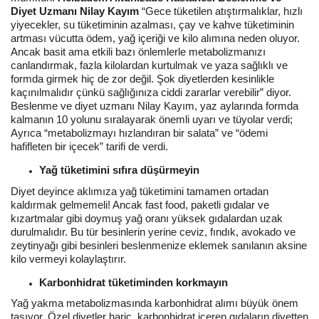
Diyet Uzmanı Nilay Kayım
“Gece tüketilen atıştırmalıklar, hızlı
yiyecekler, su tüketiminin azalması, çay ve kahve tüketiminin
artması vücutta ödem, yağ içeriği ve kilo alımına neden oluyor.
Ancak basit ama etkili bazı önlemlerle metabolizmanızı
canlandırmak, fazla kilolardan kurtulmak ve yaza sağlıklı ve
formda girmek hiç de zor değil. Şok diyetlerden kesinlikle
kaçınılmalıdır çünkü sağlığınıza ciddi zararlar verebilir” diyor.
Beslenme ve diyet uzmanı Nilay Kayım, yaz aylarında formda
kalmanın 10 yolunu sıralayarak önemli uyarı ve tüyolar verdi;
Ayrıca “metabolizmayı hızlandıran bir salata” ve “ödemi
hafifleten bir içecek” tarifi de verdi.
Yağ tüketimini sıfıra düşürmeyin
Diyet deyince aklımıza yağ tüketimini tamamen ortadan
kaldırmak gelmemeli! Ancak fast food, paketli gıdalar ve
kızartmalar gibi doymuş yağ oranı yüksek gıdalardan uzak
durulmalıdır. Bu tür besinlerin yerine ceviz, fındık, avokado ve
zeytinyağı gibi besinleri beslenmenize eklemek sanılanın aksine
kilo vermeyi kolaylaştırır.
Karbonhidrat tüketiminden korkmayın
Yağ yakma metabolizmasında karbonhidrat alımı büyük önem
taşıyor. Özel diyetler hariç, karbonhidrat içeren gıdaların diyetten