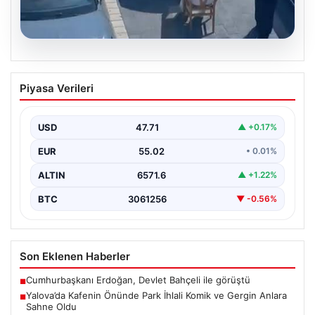
05.08.2026
Yalova’da Kafenin Önünde Park İhlali
Piyasa Verileri
Komik ve Gergin Anlara Sahne Oldu
Yalova’da ilginç bir olay yaşandı. Adnan Menderes
Mahallesi Ufuk Sokak’ta bulunan bir kafede çalışan…
USD
47.71
▲ +0.17%
EUR
55.02
• 0.01%
ALTIN
6571.6
▲ +1.22%
BTC
3061256
▼ -0.56%
Son Eklenen Haberler
Cumhurbaşkanı Erdoğan, Devlet Bahçeli ile görüştü
■
Yalova’da Kafenin Önünde Park İhlali Komik ve Gergin Anlara
■
Sahne Oldu