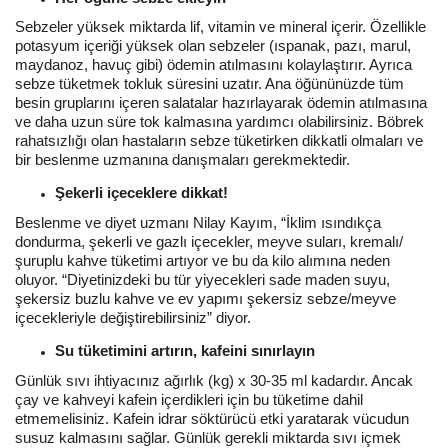
Sebzeler yüksek miktarda lif, vitamin ve mineral içerir. Özellikle
potasyum içeriği yüksek olan sebzeler (ıspanak, pazı, marul,
maydanoz, havuç gibi) ödemin atılmasını kolaylaştırır. Ayrıca
sebze tüketmek tokluk süresini uzatır. Ana öğününüzde tüm
besin gruplarını içeren salatalar hazırlayarak ödemin atılmasına
ve daha uzun süre tok kalmasına yardımcı olabilirsiniz. Böbrek
rahatsızlığı olan hastaların sebze tüketirken dikkatli olmaları ve
bir beslenme uzmanına danışmaları gerekmektedir.
Şekerli içeceklere dikkat!
Beslenme ve diyet uzmanı Nilay Kayım, “İklim ısındıkça
dondurma, şekerli ve gazlı içecekler, meyve suları, kremalı/
şuruplu kahve tüketimi artıyor ve bu da kilo alımına neden
oluyor. “Diyetinizdeki bu tür yiyecekleri sade maden suyu,
şekersiz buzlu kahve ve ev yapımı şekersiz sebze/meyve
içecekleriyle değiştirebilirsiniz” diyor.
Su tüketimini artırın, kafeini sınırlayın
Günlük sıvı ihtiyacınız ağırlık (kg) x 30-35 ml kadardır. Ancak
çay ve kahveyi kafein içerdikleri için bu tüketime dahil
etmemelisiniz. Kafein idrar söktürücü etki yaratarak vücudun
susuz kalmasını sağlar. Günlük gerekli miktarda sıvı içmek