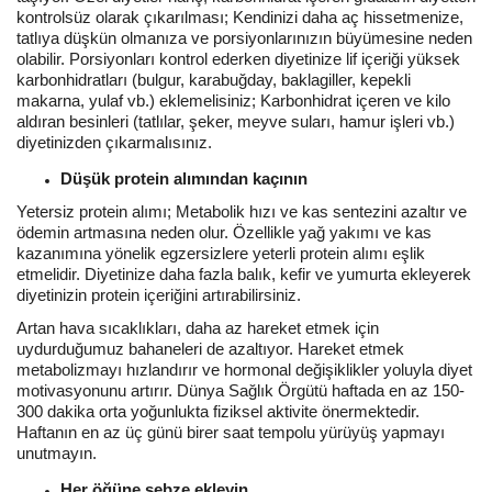
kontrolsüz olarak çıkarılması; Kendinizi daha aç hissetmenize,
tatlıya düşkün olmanıza ve porsiyonlarınızın büyümesine neden
olabilir. Porsiyonları kontrol ederken diyetinize lif içeriği yüksek
karbonhidratları (bulgur, karabuğday, baklagiller, kepekli
makarna, yulaf vb.) eklemelisiniz; Karbonhidrat içeren ve kilo
aldıran besinleri (tatlılar, şeker, meyve suları, hamur işleri vb.)
diyetinizden çıkarmalısınız.
Düşük protein alımından kaçının
Yetersiz protein alımı; Metabolik hızı ve kas sentezini azaltır ve
ödemin artmasına neden olur. Özellikle yağ yakımı ve kas
kazanımına yönelik egzersizlere yeterli protein alımı eşlik
etmelidir. Diyetinize daha fazla balık, kefir ve yumurta ekleyerek
diyetinizin protein içeriğini artırabilirsiniz.
Artan hava sıcaklıkları, daha az hareket etmek için
uydurduğumuz bahaneleri de azaltıyor. Hareket etmek
metabolizmayı hızlandırır ve hormonal değişiklikler yoluyla diyet
motivasyonunu artırır. Dünya Sağlık Örgütü haftada en az 150-
300 dakika orta yoğunlukta fiziksel aktivite önermektedir.
Haftanın en az üç günü birer saat tempolu yürüyüş yapmayı
unutmayın.
Her öğüne sebze ekleyin