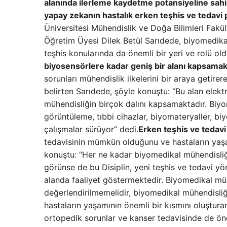
alanında ilerleme kaydetme potansiyeline sahi
yapay zekanın hastalık erken teşhis ve tedavi p
Üniversitesi Mühendislik ve Doğa Bilimleri Fakül
Öğretim Üyesi Dilek Betül Sarıdede, biyomedikal
teşhis konularında da önemli bir yeri ve rolü old
biyosensörlere kadar geniş bir alanı kapsamak
sorunları mühendislik ilkelerini bir araya getire
belirten Sarıdede, şöyle konuştu: “Bu alan elektr
mühendisliğin birçok dalını kapsamaktadır. Biyo
görüntüleme, tıbbi cihazlar, biyomateryaller, bi
çalışmalar sürüyor” dedi.
Erken teşhis ve teda
tedavisinin mümkün olduğunu ve hastaların yaşam
konuştu: “Her ne kadar biyomedikal mühendisliğin
görünse de bu Disiplin, yeni teşhis ve tedavi yö
alanda faaliyet göstermektedir. Biyomedikal müh
değerlendirilmemelidir, biyomedikal mühendisliği
hastaların yaşamının önemli bir kısmını oluşturan
ortopedik sorunlar ve kanser tedavisinde de ön