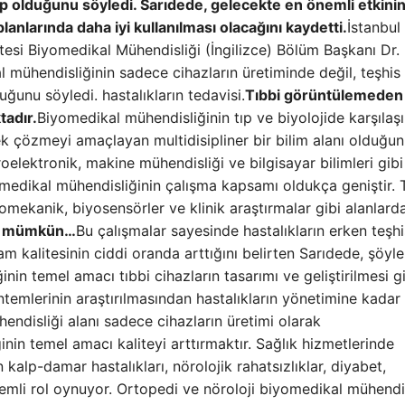
p olduğunu söyledi. Sarıdede, gelecekte en önemli etkini
lanlarında daha iyi kullanılması olacağını kaydetti.
İstanbul
tesi Biyomedikal Mühendisliği (İngilizce) Bölüm Başkanı Dr.
 mühendisliğinin sadece cihazların üretiminde değil, teşhis
uğunu söyledi. hastalıkların tedavisi.
Tıbbi görüntülemeden
tadır.
Biyomedikal mühendisliğinin tıp ve biyolojide karşılaşı
rek çözmeyi amaçlayan multidisipliner bir bilim alanı olduğu
oelektronik, makine mühendisliği ve bilgisayar bilimleri gib
medikal mühendisliğinin çalışma kapsamı oldukça geniştir. 
yomekanik, biyosensörler ve klinik araştırmalar gibi alanlard
vi mümkün…
Bu çalışmalar sayesinde hastalıkların erken teşh
 kalitesinin ciddi oranda arttığını belirten Sarıdede, şöyle
in temel amacı tıbbi cihazların tasarımı ve geliştirilmesi g
ntemlerinin araştırılmasından hastalıkların yönetimine kadar
endisliği alanı sadece cihazların üretimi olarak
nin temel amacı kaliteyi arttırmaktır. Sağlık hizmetlerinde
 kalp-damar hastalıkları, nörolojik rahatsızlıklar, diyabet,
emli rol oynuyor. Ortopedi ve nöroloji biyomedikal mühendis