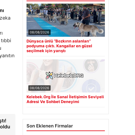
nı
 zeka
rı
08/08/2026
 tıbbi
Dünyaca ünlü “Bozkırın aslanları”
podyuma çıktı. Kangallar en güzel
u
seçilmek için yarıştı
yanıtın
08/08/2026
Kelebek.Org İle Sanal İletişimin Seviyeli
Adresi Ve Sohbet Deneyimi
tı!
Son Eklenen Firmalar
 oldu