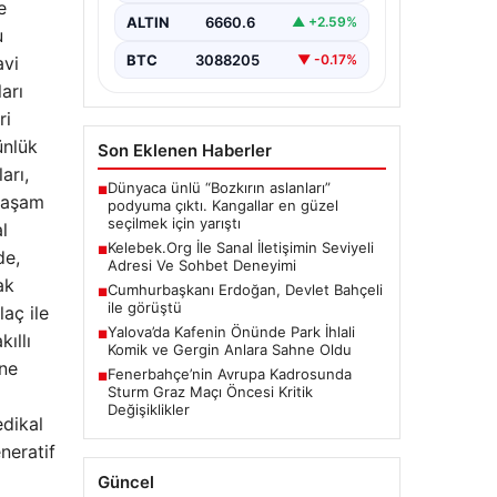
e
bir önem taşımaktadır.
ALTIN
6660.6
▲ +2.59%
Günümüzde çeşitli…
u
BTC
3088205
▼ -0.17%
avi
arı
ri
ünlük
Son Eklenen Haberler
arı,
Dünyaca ünlü “Bozkırın aslanları”
■
 yaşam
podyuma çıktı. Kangallar en güzel
seçilmek için yarıştı
l
Kelebek.Org İle Sanal İletişimin Seviyeli
■
de,
Adresi Ve Sohbet Deneyimi
ak
Cumhurbaşkanı Erdoğan, Devlet Bahçeli
■
ile görüştü
laç ile
Yalova’da Kafenin Önünde Park İhlali
■
kıllı
Komik ve Gergin Anlara Sahne Oldu
ine
Fenerbahçe’nin Avrupa Kadrosunda
■
Sturm Graz Maçı Öncesi Kritik
Değişiklikler
dikal
neratif
Güncel