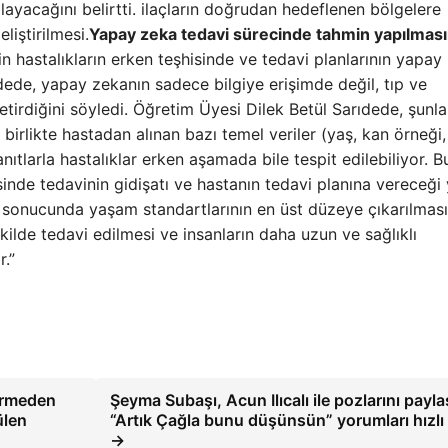
layacağını belirtti. ilaçların doğrudan hedeflenen bölgelere
liştirilmesi.
Yapay zeka tedavi sürecinde tahmin yapılması
in hastalıkların erken teşhisinde ve tedavi planlarının yapay
dede, yapay zekanın sadece bilgiye erişimde değil, tıp ve
irdiğini söyledi. Öğretim Üyesi Dilek Betül Sarıdede, şunla
 birlikte hastadan alınan bazı temel veriler (yaş, kan örneği,
ıtlarla hastalıklar erken aşamada bile tespit edilebiliyor. B
sinde tedavinin gidişatı ve hastanın tedavi planına vereceği 
n sonucunda yaşam standartlarının en üst düzeye çıkarılması
kilde tedavi edilmesi ve insanların daha uzun ve sağlıklı
.”
vermeden
Şeyma Subaşı, Acun Ilıcalı ile pozlarını paylaş
ülen
“Artık Çağla bunu düşünsün” yorumları hızlı
→