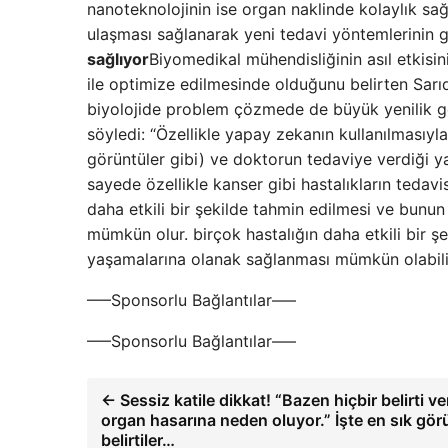
nanoteknolojinin ise organ naklinde kolaylık sağ
ulaşması sağlanarak yeni tedavi yöntemlerinin ge
sağlıyor
Biyomedikal mühendisliğinin asıl etkisin
ile optimize edilmesinde olduğunu belirten Sarı
biyolojide problem çözmede de büyük yenilik get
söyledi: “Özellikle yapay zekanın kullanılmasıyla
görüntüler gibi) ve doktorun tedaviye verdiği yan
sayede özellikle kanser gibi hastalıkların tedavi
daha etkili bir şekilde tahmin edilmesi ve bunu
mümkün olur. birçok hastalığın daha etkili bir şe
yaşamalarına olanak sağlanması mümkün olabilir
—–Sponsorlu Bağlantılar—–
—–Sponsorlu Bağlantılar—–
← Sessiz katile dikkat! “Bazen hiçbir belirti 
organ hasarına neden oluyor.” İşte en sık gör
belirtiler…