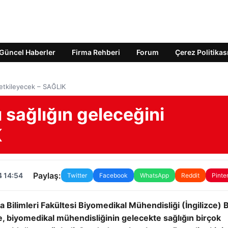
Güncel Haberler
Firma Rehberi
Forum
Çerez Politikas
 etkileyecek – SAĞLIK
 sağlığın geleceğini
K
Paylaş:
4 14:54
Twitter
Facebook
WhatsApp
Reddit
Pinte
a Bilimleri Fakültesi Biyomedikal Mühendisliği (İngilizce)
e, biyomedikal mühendisliğinin gelecekte sağlığın birçok