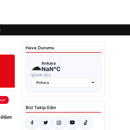
ı
Hava Durumu
☁
Ankara
NaN°C
ŞEHIR SEÇ
rest
Bizi Takip Edin
 Bölüm