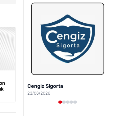
on
Hastaş Beton
ık
26/05/2026