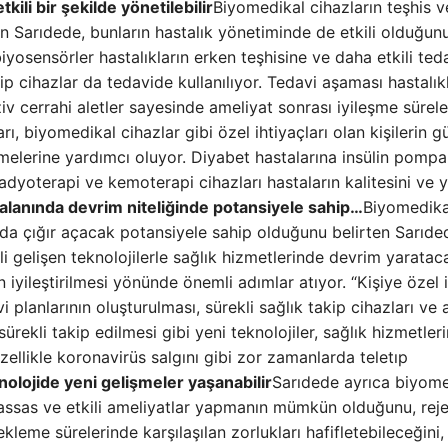
tkili bir şekilde yönetilebilir
Biyomedikal cihazların teşhis v
en Sarıdede, bunların hastalık yönetiminde de etkili olduğun
iyosensörler hastalıkların erken teşhisine ve daha etkili ted
ip cihazlar da tedavide kullanılıyor. Tedavi aşaması hastalıkl
ziv cerrahi aletler sayesinde ameliyat sonrası iyileşme sürele
rı, biyomedikal cihazlar gibi özel ihtiyaçları olan kişilerin g
melerine yardımcı oluyor. Diyabet hastalarına insülin pompal
 radyoterapi ve kemoterapi cihazları hastaların kalitesini ve
 alanında devrim niteliğinde potansiyele sahip…
Biyomedika
nda çığır açacak potansiyele sahip olduğunu belirten Sarıde
i gelişen teknolojilerle sağlık hizmetlerinde devrim yaratac
 iyileştirilmesi yönünde önemli adımlar atıyor. “Kişiye özel i
i planlarının oluşturulması, sürekli sağlık takip cihazları ve a
 sürekli takip edilmesi gibi yeni teknolojiler, sağlık hizmetler
zellikle koronavirüs salgını gibi zor zamanlarda teletıp
olojide yeni gelişmeler yaşanabilir
Sarıdede ayrıca biyome
hassas ve etkili ameliyatlar yapmanın mümkün olduğunu, reje
ekleme sürelerinde karşılaşılan zorlukları hafifletebileceğini,