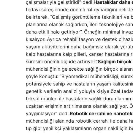
çalışmalarıyla geliştirildi” dedi.
Hastalıklar daha e
tedavi süreçlerinde önemli rol oynadığını belirt
belirterek, “Gelişmiş görüntüleme teknikleri ve b
planlarına olanak sağlarken, ileri teknolojiye sah
daha etkili hale getiriyor”. Örneğin minimal inva
kısalıyor. Ayrıca rehabilitasyon ve destek cihazla
yaşam aktivitelerini daha bağımsız olarak yürüt
kalp hastalarına kalp pilleri, kanser hastalarına
süresini önemli ölçüde artırıyor.”
Sağlığın birçok
mühendisliğinin gelecekte sağlığın birçok alanı
şöyle konuştu: “Biyomedikal mühendisliği, sürekl
potansiyele sahip ve hastaların yaşam kalitesinin
genetik verilerin analizi yoluyla kişiye özel tedav
tekstil ürünleri ile hastaların sağlık durumlarının
uzaktan erişimin artırılmasına olanak sağlıyor. Ö
yaygınlaşıyor” dedi.
Robotik cerrahi ve nanotekn
mühendisliği alanında robotik cerrahi ile daha 
tıp gibi yenilikçi yaklaşımların organ nakli için b