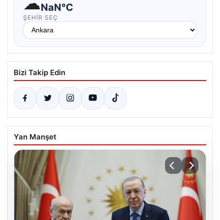
☁
NaN°C
ŞEHIR SEÇ
Bizi Takip Edin
Yan Manşet