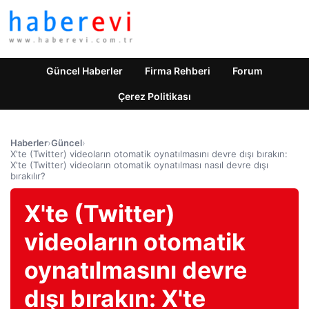
Güncel Haberler
Firma Rehberi
Forum
Çerez Politikası
Haberler
›
Güncel
›
X'te (Twitter) videoların otomatik oynatılmasını devre dışı bırakın:
X'te (Twitter) videoların otomatik oynatılması nasıl devre dışı
bırakılır?
X'te (Twitter)
videoların otomatik
oynatılmasını devre
dışı bırakın: X'te