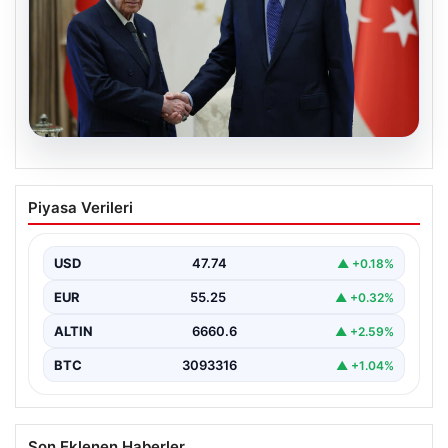
06.08.2026
Cumhurbaşkanı Erdoğan, Devlet
Piyasa Verileri
Bahçeli ile görüştü
USD
47.74
▲ +0.18%
EUR
55.25
▲ +0.32%
ALTIN
6660.6
▲ +2.59%
BTC
3093316
▲ +1.04%
Son Eklenen Haberler