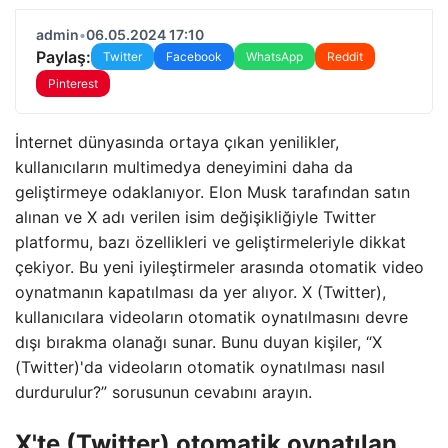
admin
•
06.05.2024 17:10
Paylaş:
Twitter
Facebook
WhatsApp
Reddit
Pinterest
İnternet dünyasında ortaya çıkan yenilikler,
kullanıcıların multimedya deneyimini daha da
geliştirmeye odaklanıyor. Elon Musk tarafından satın
alınan ve X adı verilen isim değişikliğiyle Twitter
platformu, bazı özellikleri ve geliştirmeleriyle dikkat
çekiyor. Bu yeni iyileştirmeler arasında otomatik video
oynatmanın kapatılması da yer alıyor. X (Twitter),
kullanıcılara videoların otomatik oynatılmasını devre
dışı bırakma olanağı sunar. Bunu duyan kişiler, “X
(Twitter)'da videoların otomatik oynatılması nasıl
durdurulur?” sorusunun cevabını arayın.
X'te (Twitter) otomatik oynatılan