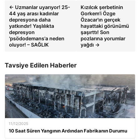
← Uzmanlar uyarıyor! 25-
Kızılcık şerbetinin
44 yaş arası kadınlar
Gorkem'i Özge
depresyona daha
Özacar'ın gerçek
yatkındır! Yaşlılıkta
hayattaki görünümü
depresyon
şaşırttı! Son
'psödodemans'a neden
pozlarına yorumlar
oluyor! – SAĞLIK
yağdı →
Tavsiye Edilen Haberler
11/12/2025
10 Saat Süren Yangının Ardından Fabrikanın Durumu