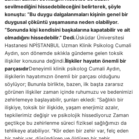
sevilmediğini hissedebileceğini belirterek, şöyle
konuştu: “Bu duygu dalgalanmaları kişinin genel bir
duygusal çöküntü yaşamasına neden olabiliyor.
“Sonunda kişi kendisini başkalarına kapatabilir ve ait
olmadığını hissedebilir.” Dedi.
Üsküdar Üniversitesi
Hastanesi NPİSTANBUL Uzman Klinik Psikolog Cumali
Aydın, son dönemde sıklıkla gündeme gelen toksik
ilişkiler konusuna değindi.
İlişkiler hayatın önemli bir
parçasıdır
Deneyimli klinik psikolog Cumali Aydın,
ilişkilerin hayatımızın önemli bir parçası olduğunu
söylüyor; Bununla birlikte, bazen, ilk başta zararsız
görünen ilişkiler zaman içinde ruhumuzu ve bedenimizi
zehirlemeye başlayabilir, şunları ekledi: “Sağlıklı bir
ilişkiye, toksik bir ilişkide, yaşam enerjimiz azalır,
tepkilerimiz değişir ve psikolojik hissediyoruz Zaman
geçtikçe bu zehirlenme süreci fiziksel sağlığımızı da
tehlikeye atabiliyor. “Kör eden bir zehir var, felç eden
bir zehir var, düşündüren ve öldüren bir zehir