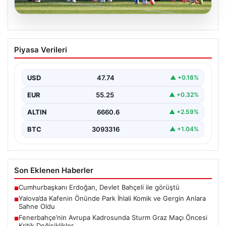
05.08.2026
Fenerbahçe’nin Avrupa Kadrosunda
Piyasa Verileri
Sturm Graz Maçı Öncesi Kritik
Değişiklikler
USD
47.74
▲ +0.18%
Fenerbahçe, UEFA Şampiyonlar Ligi 3. eleme turu ilk
maçında yarın Sturm Graz takımıyla karşılaşmaya…
EUR
55.25
▲ +0.32%
ALTIN
6660.6
▲ +2.59%
BTC
3093316
▲ +1.04%
Son Eklenen Haberler
Cumhurbaşkanı Erdoğan, Devlet Bahçeli ile görüştü
■
Yalova’da Kafenin Önünde Park İhlali Komik ve Gergin Anlara
■
Sahne Oldu
Fenerbahçe’nin Avrupa Kadrosunda Sturm Graz Maçı Öncesi
■
Kritik Değişiklikler