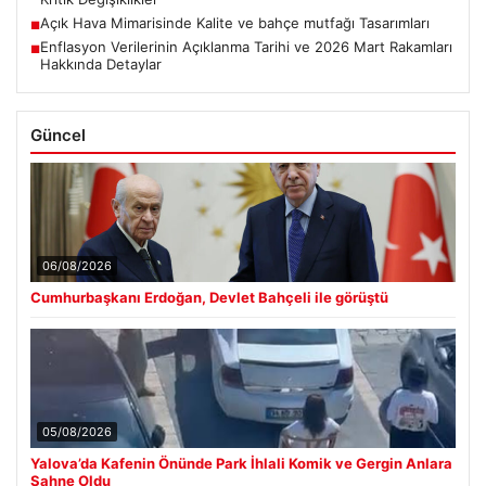
Açık Hava Mimarisinde Kalite ve bahçe mutfağı Tasarımları
■
Enflasyon Verilerinin Açıklanma Tarihi ve 2026 Mart Rakamları
■
Hakkında Detaylar
Güncel
06/08/2026
Cumhurbaşkanı Erdoğan, Devlet Bahçeli ile görüştü
05/08/2026
Yalova’da Kafenin Önünde Park İhlali Komik ve Gergin Anlara
Sahne Oldu