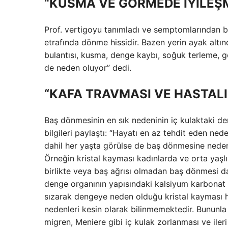
“KUSMA VE GÖRMEDE İYİLEŞM
Prof. vertigoyu tanımladı ve semptomlarından bah
etrafında dönme hissidir. Bazen yerin ayak altı
bulantısı, kusma, denge kaybı, soğuk terleme, gö
de neden oluyor” dedi.
“KAFA TRAVMASI VE HASTALI
Baş dönmesinin en sık nedeninin iç kulaktaki den
bilgileri paylaştı: “Hayatı en az tehdit eden ne
dahil her yaşta görülse de baş dönmesine neden o
Örneğin kristal kayması kadınlarda ve orta yaşl
birlikte veya baş ağrısı olmadan baş dönmesi da
denge organının yapısındaki kalsiyum karbonat kr
sızarak dengeye neden olduğu kristal kayması ha
nedenleri kesin olarak bilinmemektedir. Bununla b
migren, Meniere gibi iç kulak zorlanması ve ile