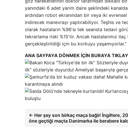
göz hareketlerinin doktor tarafından dikkatli bir 
yanındaki 6 adet yarım daire şeklindeki kanal
ardından robot ekranından bir veya iki evrensel
indirecek manevrayı yaptırabiliyor. Teşhis ve t
olarak hastaların %96'sı tek seansta tedavi görüy
tekrarlama riski %15'tir. Ancak hastalarımız ilaç
gerçekleştirildiği için bu korkuyu yaşamıyorlar.”
ANA SAYFAYA DÖNMEK İÇİN BURAYA TIKLAY
ilk” sözleriyle duyurdu! Ameliyat başarıyla gerçek
karantinaya alındı
buluştu
← Her şey son birkaç maça bağlı! İngiltere,
öne geçtiği maçta Danimarka ile berabere kal