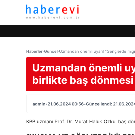
Haberler
›
Güncel
›
Uzmandan önemli uyarı! “Gençlerde migre
Uzmandan önemli uya
birlikte baş dönmesi 
admin
•
21.06.2024 00:56
•
Güncellendi: 21.06.202
KBB uzmanı Prof. Dr. Murat Haluk Özkul baş dönm