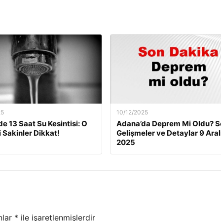
25
10/12/2025
de 13 Saat Su Kesintisi: O
Adana’da Deprem Mi Oldu? S
i Sakinler Dikkat!
Gelişmeler ve Detaylar 9 Aral
2025
nlar
*
ile işaretlenmişlerdir