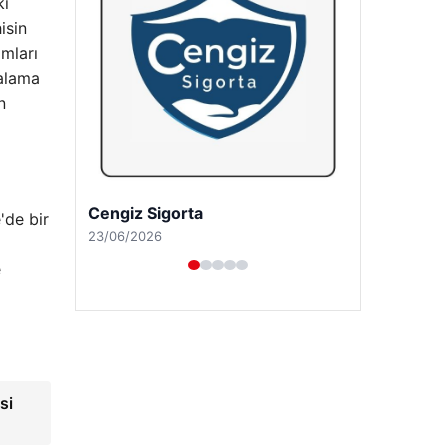
ki
isin
mları
talama
n
Hastaş Beton
'de bir
26/05/2026
e
si