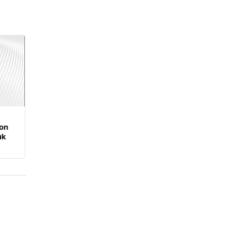
on
ık