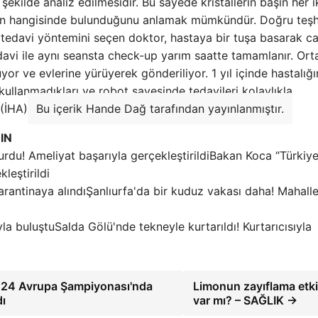
şekilde analiz edilmesidir. Bu sayede kristallerin başın her i
dan hangisinde bulunduğunu anlamak mümkündür. Doğru teşh
 tedavi yöntemini seçen doktor, hastaya bir tuşa basarak ca
edavi ile aynı seansta check-up yarım saatte tamamlanır. Or
or ve evlerine yürüyerek gönderiliyor. 1 yıl içinde hastalığı
 kullanmadıkları ve robot sayesinde tedavileri kolaylıkla
 (İHA)
Bu içerik Hande Dağ tarafından yayınlanmıştır.
IN
Bakan Koca “Türkiye
leştirildi
Şanlıurfa'da bir kuduz vakası daha! Mahall
Salda Gölü'nde tekneyle kurtarıldı! Kurtarıcısıyla
 2024 Avrupa Şampiyonası'nda
Limonun zayıflama etki
dı
var mı? – SAĞLIK →