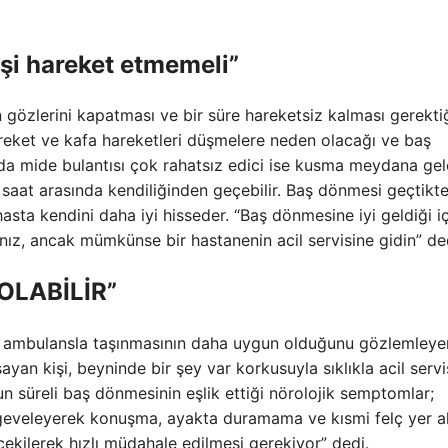
şi hareket etmemeli”
gözlerini kapatması ve bir süre hareketsiz kalması gerektiğ
hareket ve kafa hareketleri düşmelere neden olacağı ve baş
da mide bulantısı çok rahatsız edici ise kusma meydana gele
 saat arasında kendiliğinden geçebilir. Baş dönmesi geçtikt
asta kendini daha iyi hisseder. “Baş dönmesine iyi geldiği i
nız, ancak mümkünse bir hastanenin acil servisine gidin” de
OLABİLİR”
 ambulansla taşınmasının daha uygun olduğunu gözlemleyen
ayan kişi, beyninde bir şey var korkusuyla sıklıkla acil serv
n süreli baş dönmesinin eşlik ettiği nörolojik semptomlar;
eveleyerek konuşma, ayakta duramama ve kısmi felç yer alı
ekilerek hızlı müdahale edilmesi gerekiyor” dedi.