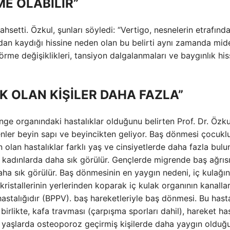
E OLABİLİR”
setti. Özkul, şunları söyledi: “Vertigo, nesnelerin etrafınd
ndan kaydığı hissine neden olan bu belirti aynı zamanda mid
rme değişiklikleri, tansiyon dalgalanmaları ve baygınlık his
K OLAN KİŞİLER DAHA FAZLA”
ge organındaki hastalıklar olduğunu belirten Prof. Dr. Özku
denler beyin sapı ve beyincikten geliyor. Baş dönmesi çocukl
lan hastalıklar farklı yaş ve cinsiyetlerde daha fazla buluna
ı kadınlarda daha sık görülür. Gençlerde migrende baş ağrıs
ha sık görülür. Baş dönmesinin en yaygın nedeni, iç kulağın
istallerinin yerlerinden koparak iç kulak organının kanalla
stalığıdır (BPPV). baş hareketleriyle baş dönmesi. Bu hasta
irlikte, kafa travması (çarpışma sporları dahil), hareket has
ri yaşlarda osteoporoz geçirmiş kişilerde daha yaygın olduğ