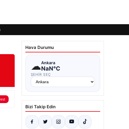
ı
Hava Durumu
☁
Ankara
NaN°C
ŞEHIR SEÇ
rest
Bizi Takip Edin