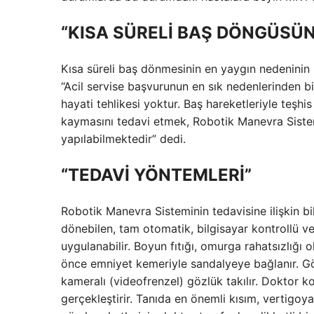
“KISA SÜRELİ BAŞ DÖNGÜSÜN
Kısa süreli baş dönmesinin en yaygın nedeninin k
“Acil servise başvurunun en sık nedenlerinden b
hayati tehlikesi yoktur. Baş hareketleriyle teşhis
kaymasını tedavi etmek, Robotik Manevra Sistem
yapılabilmektedir” dedi.
“TEDAVİ YÖNTEMLERİ”
Robotik Manevra Sisteminin tedavisine ilişkin bil
dönebilen, tam otomatik, bilgisayar kontrollü v
uygulanabilir. Boyun fıtığı, omurga rahatsızlığı ol
önce emniyet kemeriyle sandalyeye bağlanır. Gö
kameralı (videofrenzel) gözlük takılır. Doktor k
gerçekleştirir. Tanıda en önemli kısım, vertigoya