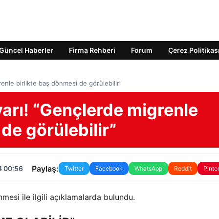
Güncel Haberler
Firma Rehberi
Forum
Çerez Politikas
nle birlikte baş dönmesi de görülebilir”
rı! “Gençlerde migrenle
de görülebilir”
Paylaş:
4 00:56
Twitter
Facebook
WhatsApp
Reddit
Pinte
esi ile ilgili açıklamalarda bulundu.