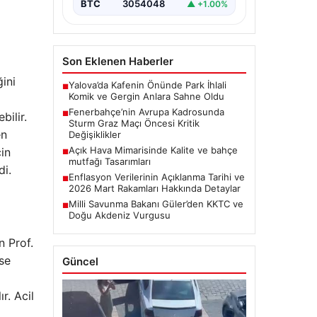
BTC
3054048
▲ +1.00%
Son Eklenen Haberler
ini
Yalova’da Kafenin Önünde Park İhlali
■
Komik ve Gergin Anlara Sahne Oldu
Fenerbahçe’nin Avrupa Kadrosunda
■
bilir.
Sturm Graz Maçı Öncesi Kritik
en
Değişiklikler
Açık Hava Mimarisinde Kalite ve bahçe
çin
■
mutfağı Tasarımları
di.
Enflasyon Verilerinin Açıklanma Tarihi ve
■
2026 Mart Rakamları Hakkında Detaylar
Milli Savunma Bakanı Güler’den KKTC ve
■
Doğu Akdeniz Vurgusu
 Prof.
ise
Güncel
r. Acil