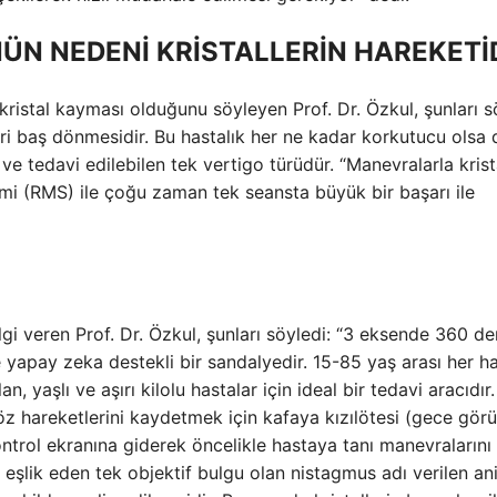
ÜN NEDENİ KRİSTALLERİN HAREKETİ
ristal kayması olduğunu söyleyen Prof. Dr. Özkul, şunları s
iri baş dönmesidir. Bu hastalık her ne kadar korkutucu olsa 
 ve tedavi edilebilen tek vertigo türüdür. “Manevralarla krist
i (RMS) ile çoğu zaman tek seansta büyük bir başarı ile
gi veren Prof. Dr. Özkul, şunları söyledi: “3 eksende 360 ​​d
e yapay zeka destekli bir sandalyedir. 15-85 yaş arası her h
an, yaşlı ve aşırı kilolu hastalar için ideal bir tedavi aracıdır
z hareketlerini kaydetmek için kafaya kızılötesi (gece görü
ontrol ekranına giderek öncelikle hastaya tanı manevralarını
 eşlik eden tek objektif bulgu olan nistagmus adı verilen ani