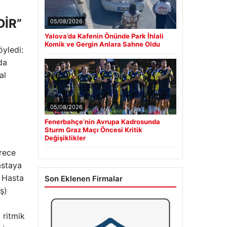
DİR”
05/08/2026
Yalova’da Kafenin Önünde Park İhlali
Komik ve Gergin Anlara Sahne Oldu
öyledi:
da
al
05/08/2026
Fenerbahçe’nin Avrupa Kadrosunda
Sturm Graz Maçı Öncesi Kritik
Değişiklikler
erece
astaya
. Hasta
Son Eklenen Firmalar
ş)
 ritmik