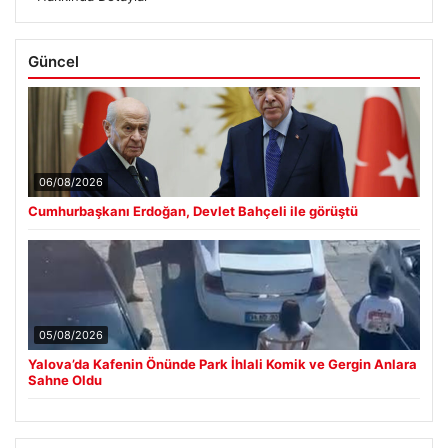
Güncel
06/08/2026
Cumhurbaşkanı Erdoğan, Devlet Bahçeli ile görüştü
05/08/2026
Yalova’da Kafenin Önünde Park İhlali Komik ve Gergin Anlara
Sahne Oldu