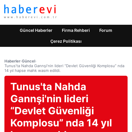
Güncel Haberler
Firma Rehberi
Forum
Çerez Politikası
Haberler
›
Güncel
›
Tunus'ta Nahda Gannşi'nin lideri “Devlet Güvenliği Komplosu” nda
14 yıl hapse mahk wasm edildi.
Tunus'ta Nahda
Gannşi'nin lideri
“Devlet Güvenliği
Komplosu” nda 14 yıl