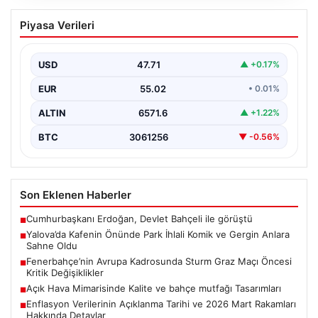
Yalova’da Kafenin Önünde Park İhlali
Piyasa Verileri
Komik ve Gergin Anlara Sahne Oldu
Yalova’da ilginç bir olay yaşandı. Adnan Menderes
Mahallesi Ufuk Sokak’ta bulunan bir kafede çalışan…
USD
47.71
▲ +0.17%
EUR
55.02
• 0.01%
ALTIN
6571.6
▲ +1.22%
BTC
3061256
▼ -0.56%
Son Eklenen Haberler
Cumhurbaşkanı Erdoğan, Devlet Bahçeli ile görüştü
■
Yalova’da Kafenin Önünde Park İhlali Komik ve Gergin Anlara
■
Sahne Oldu
Fenerbahçe’nin Avrupa Kadrosunda Sturm Graz Maçı Öncesi
■
Kritik Değişiklikler
Açık Hava Mimarisinde Kalite ve bahçe mutfağı Tasarımları
■
Enflasyon Verilerinin Açıklanma Tarihi ve 2026 Mart Rakamları
■
Hakkında Detaylar