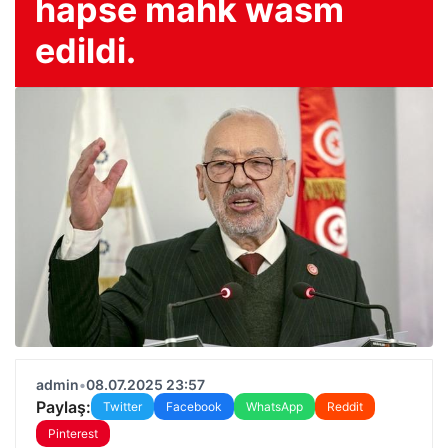
hapse mahk wasm
edildi.
admin
•
08.07.2025 23:57
Paylaş:
Twitter
Facebook
WhatsApp
Reddit
Pinterest