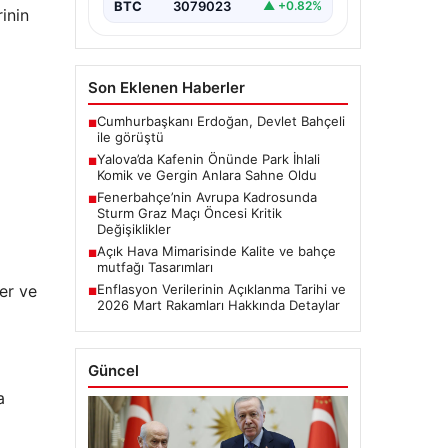
BTC
3079023
▲ +0.82%
rinin
Son Eklenen Haberler
Cumhurbaşkanı Erdoğan, Devlet Bahçeli
■
ile görüştü
Yalova’da Kafenin Önünde Park İhlali
■
Komik ve Gergin Anlara Sahne Oldu
Fenerbahçe’nin Avrupa Kadrosunda
■
Sturm Graz Maçı Öncesi Kritik
Değişiklikler
Açık Hava Mimarisinde Kalite ve bahçe
■
mutfağı Tasarımları
er ve
Enflasyon Verilerinin Açıklanma Tarihi ve
■
2026 Mart Rakamları Hakkında Detaylar
Güncel
a