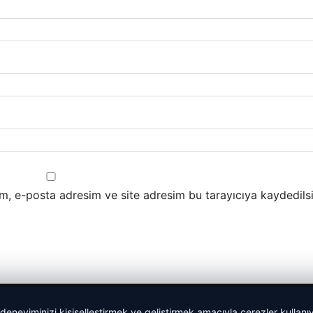
m, e-posta adresim ve site adresim bu tarayıcıya kaydedilsi
 deneyiminizi kişiselleştirmek ve geliştirmek amacıyla çerezler kullan