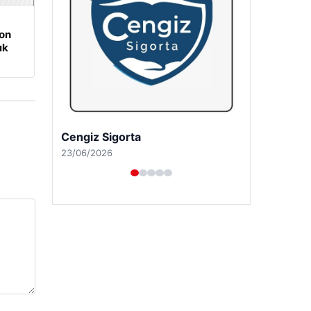
on
ık
Cengiz Sigorta
23/06/2026