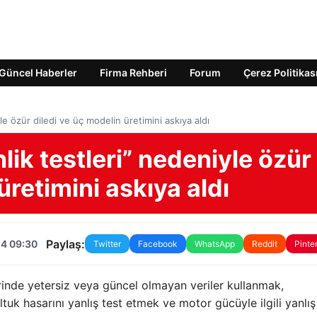
Güncel Haberler
Firma Rehberi
Forum
Çerez Politikas
le özür diledi ve üç modelin üretimini askıya aldı
lik testleri” nedeniyle özür
üretimini askıya aldı
Paylaş:
24 09:30
Twitter
Facebook
WhatsApp
Reddit
Pinte
rinde yetersiz veya güncel olmayan veriler kullanmak,
tuk hasarını yanlış test etmek ve motor gücüyle ilgili yanlış