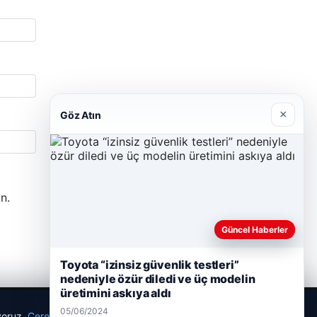
×
Göz Atın
n.
Güncel Haberler
Toyota “izinsiz güvenlik testleri”
nedeniyle özür diledi ve üç modelin
üretimini askıya aldı
05/06/2024
ıyoruz.
Çerez Politikamız
Reddet
Kabul Et