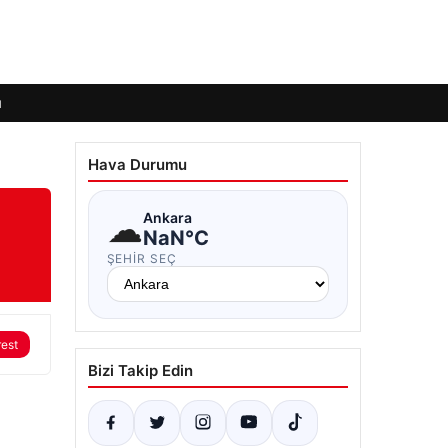
ı
Hava Durumu
☁
Ankara
NaN°C
ŞEHIR SEÇ
rest
Bizi Takip Edin