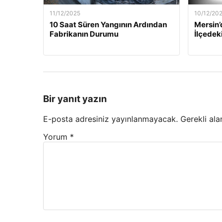
11/12/2025
10/12/20
10 Saat Süren Yangının Ardından
Mersin’
Fabrikanın Durumu
İlçedek
Bir yanıt yazın
E-posta adresiniz yayınlanmayacak.
Gerekli ala
Yorum
*