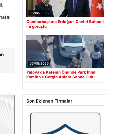
i.
06/08/2026
hatalı
Cumhurbaşkanı Erdoğan, Devlet Bahçeli
ile görüştü
an
05/08/2026
Yalova’da Kafenin Önünde Park İhlali
Komik ve Gergin Anlara Sahne Oldu
Son Eklenen Firmalar