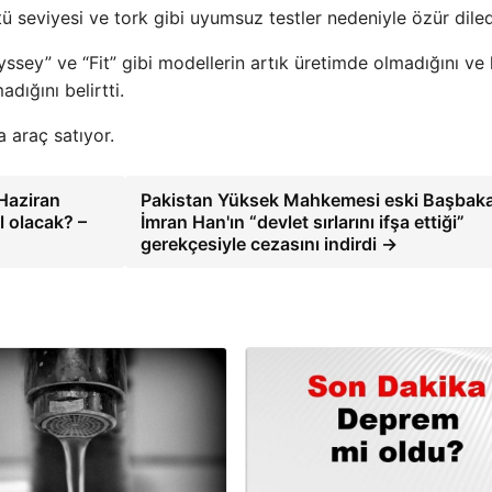
ü seviyesi ve tork gibi uyumsuz testler nedeniyle özür diled
yssey” ve “Fit” gibi modellerin artık üretimde olmadığını ve 
adığını belirtti.
 araç satıyor.
 Haziran
Pakistan Yüksek Mahkemesi eski Başbak
 olacak? –
İmran Han'ın “devlet sırlarını ifşa ettiği”
gerekçesiyle cezasını indirdi →