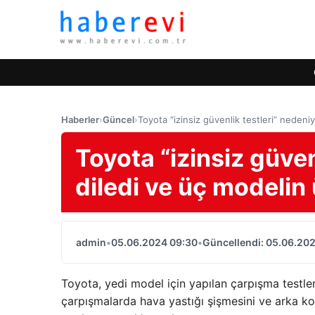
Haberler
›
Güncel
›
Toyota “izinsiz güvenlik testleri” nedeniy
Toyota “izinsiz güven
diledi ve üç modelin 
admin
•
05.06.2024 09:30
•
Güncellendi: 05.06.20
Toyota, yedi model için yapılan çarpışma testle
çarpışmalarda hava yastığı şişmesini ve arka kol