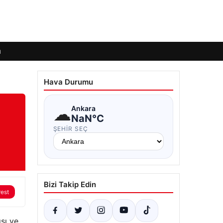
ı
Hava Durumu
e
☁
Ankara
NaN°C
ŞEHIR SEÇ
Bizi Takip Edin
rest
ısı ve