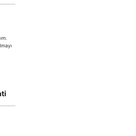
dım.
almayı
ti