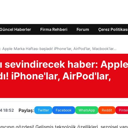
Güncel Haberler
Firma Rehberi
Forum
Çerez Politikas
: Apple Marka Haftası başladı! iPhone'lar, AirPod'lar, Macbook'lar…
nı sevindirecek haber: Appl
! iPhone'lar, AirPod'lar,
Paylaş:
4 18:52
Twitter
Facebook
WhatsApp
Reddit
Pinte
cının gözdesi! Gelişmiş teknolojik özellikleri, sezgisel yap