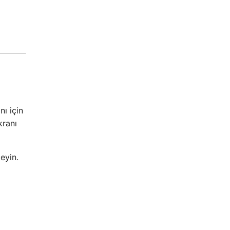
nı için
kranı
eyin.