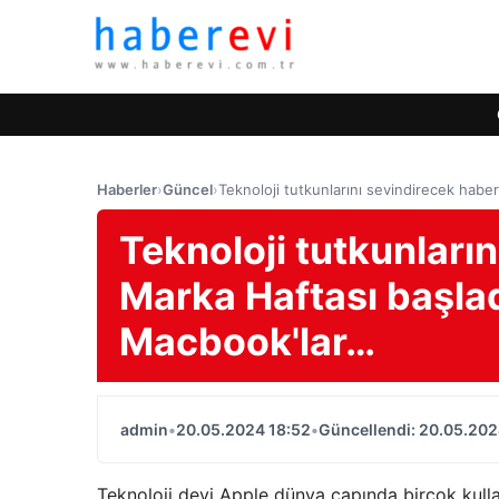
Haberler
›
Güncel
›
Teknoloji tutkunlarını sevindirecek haber
Teknoloji tutkunları
Marka Haftası başladı
Macbook'lar…
admin
•
20.05.2024 18:52
•
Güncellendi: 20.05.202
Teknoloji devi Apple dünya çapında birçok kullanı