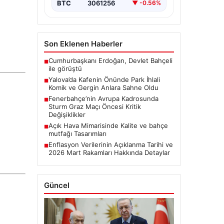
BTC
3061256
▼ -0.56%
Son Eklenen Haberler
Cumhurbaşkanı Erdoğan, Devlet Bahçeli
■
ile görüştü
Yalova’da Kafenin Önünde Park İhlali
■
Komik ve Gergin Anlara Sahne Oldu
Fenerbahçe’nin Avrupa Kadrosunda
■
Sturm Graz Maçı Öncesi Kritik
Değişiklikler
Açık Hava Mimarisinde Kalite ve bahçe
■
mutfağı Tasarımları
Enflasyon Verilerinin Açıklanma Tarihi ve
■
2026 Mart Rakamları Hakkında Detaylar
Güncel