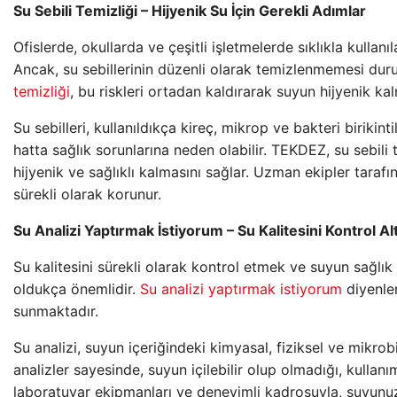
Su Sebili Temizliği – Hijyenik Su İçin Gerekli Adımlar
Ofislerde, okullarda ve çeşitli işletmelerde sıklıkla kullanıl
Ancak, su sebillerinin düzenli olarak temizlenmemesi durum
temizliği
, bu riskleri ortadan kaldırarak suyun hijyenik kal
Su sebilleri, kullanıldıkça kireç, mikrop ve bakteri birikintil
hatta sağlık sorunlarına neden olabilir. TEKDEZ, su sebili
hijyenik ve sağlıklı kalmasını sağlar. Uzman ekipler tarafı
sürekli olarak korunur.
Su Analizi Yaptırmak İstiyorum – Su Kalitesini Kontrol Alt
Su kalitesini sürekli olarak kontrol etmek ve suyun sağlık
oldukça önemlidir.
Su analizi yaptırmak istiyorum
diyenler
sunmaktadır.
Su analizi, suyun içeriğindeki kimyasal, fiziksel ve mikrobi
analizler sayesinde, suyun içilebilir olup olmadığı, kullan
laboratuvar ekipmanları ve deneyimli kadrosuyla, suyunuz