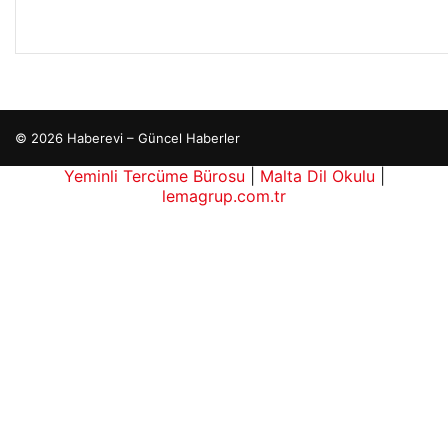
© 2026 Haberevi – Güncel Haberler
Yeminli Tercüme Bürosu
|
Malta Dil Okulu
|
lemagrup.com.tr
his
his
b
cio