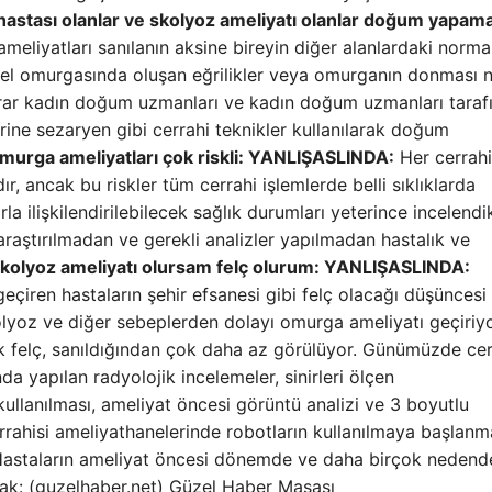
hastası olanlar ve skolyoz ameliyatı olanlar doğum yapam
meliyatları sanılanın aksine bireyin diğer alanlardaki norma
bel omurgasında oluşan eğrilikler veya omurganın donması 
arar kadın doğum uzmanları ve kadın doğum uzmanları taraf
ine sezaryen gibi cerrahi teknikler kullanılarak doğum
murga ameliyatları çok riskli: YANLIŞ
ASLINDA:
Her cerrahi
rdır, ancak bu riskler tüm cerrahi işlemlerde belli sıklıklarda
la ilişkilendirilebilecek sağlık durumları yeterince incelendi
r araştırılmadan ve gerekli analizler yapılmadan hastalık ve
kolyoz ameliyatı olursam felç olurum: YANLIŞ
ASLINDA:
çiren hastaların şehir efsanesi gibi felç olacağı düşüncesi
kolyoz ve diğer sebeplerden dolayı omurga ameliyatı geçiriyo
ek felç, sanıldığından çok daha az görülüyor. Günümüzde cer
da yapılan radyolojik incelemeler, sinirleri ölçen
ullanılması, ameliyat öncesi görüntü analizi ve 3 boyutlu
rrahisi ameliyathanelerinde robotların kullanılmaya başlanm
Hastaların ameliyat öncesi dönemde ve daha birçok nedend
ynak: (guzelhaber.net) Güzel Haber Masası