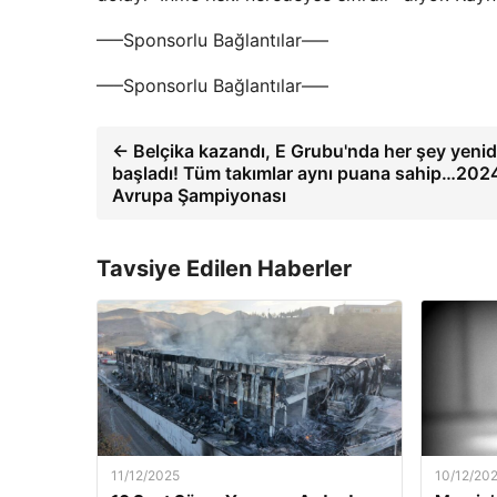
—–Sponsorlu Bağlantılar—–
—–Sponsorlu Bağlantılar—–
← Belçika kazandı, E Grubu'nda her şey yeni
başladı! Tüm takımlar aynı puana sahip…202
Avrupa Şampiyonası
Tavsiye Edilen Haberler
11/12/2025
10/12/20