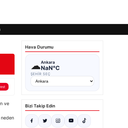
ı
Hava Durumu
☁
Ankara
NaN°C
ŞEHIR SEÇ
rest
in ve
Bizi Takip Edin
a neden