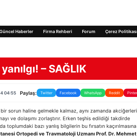
Güncel Haberler
Firma Rehberi
Forum
Çerez Politikas
yanılgı! – SAĞLIK
Paylaş:
24 04:55
Twitter
Facebook
WhatsApp
Reddit
Pinte
ik bir sorun haline gelmekle kalmaz, aynı zamanda akciğerler
ayı ve dolaşımı zorlaştırır. Erken teşhis edildiği takdirde
toplumdaki bazı yanlış bilgilerin bu fırsatın kaçırılmasın
anesi Ortopedi ve Travmatoloji Uzmanı Prof. Dr. Mehmet