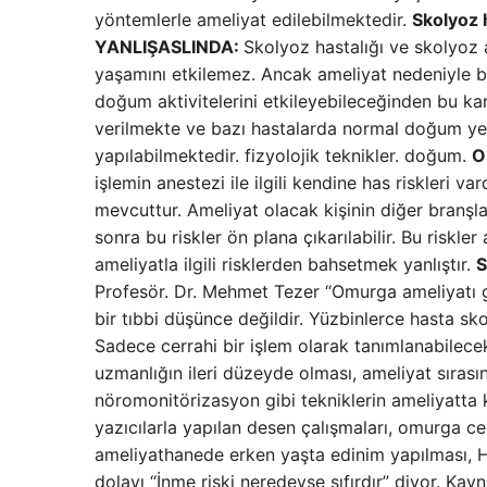
yöntemlerle ameliyat edilebilmektedir.
Skolyoz 
YANLIŞ
ASLINDA:
Skolyoz hastalığı ve skolyoz a
yaşamını etkilemez. Ancak ameliyat nedeniyle 
doğum aktivitelerini etkileyebileceğinden bu k
verilmekte ve bazı hastalarda normal doğum yer
yapılabilmektedir. fizyolojik teknikler. doğum.
O
işlemin anestezi ile ilgili kendine has riskleri va
mevcuttur. Ameliyat olacak kişinin diğer branşlar
sonra bu riskler ön plana çıkarılabilir. Bu riskle
ameliyatla ilgili risklerden bahsetmek yanlıştır.
S
Profesör. Dr. Mehmet Tezer “Omurga ameliyatı ge
bir tıbbi düşünce değildir. Yüzbinlerce hasta s
Sadece cerrahi bir işlem olarak tanımlanabilec
uzmanlığın ileri düzeyde olması, ameliyat sırasın
nöromonitörizasyon gibi tekniklerin ameliyatta k
yazıcılarla yapılan desen çalışmaları, omurga ce
ameliyathanede erken yaşta edinim yapılması, 
dolayı “İnme riski neredeyse sıfırdır” diyor. Ka