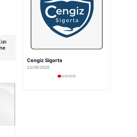
ızı
ine
Hastaş Beton
26/05/2026