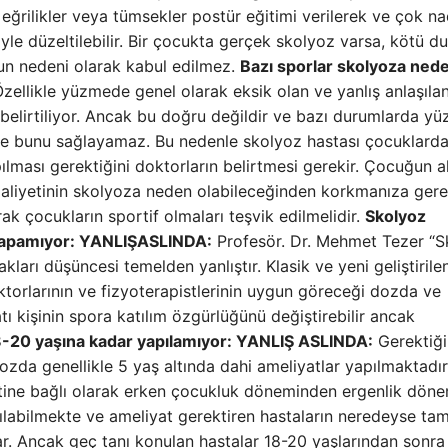
eğrilikler veya tümsekler postür eğitimi verilerek ve çok na
le düzeltilebilir. Bir çocukta gerçek skolyoz varsa, kötü d
ozun nedeni olarak kabul edilmez.
Bazı sporlar skolyoza nede
zellikle yüzmede genel olarak eksik olan ve yanlış anlaşılan
belirtiliyor. Ancak bu doğru değildir ve bazı durumlarda y
me bunu sağlayamaz. Bu nedenle skolyoz hastası çocuklarda
lması gerektiğini doktorların belirtmesi gerekir. Çocuğun a
aaliyetinin skolyoza neden olabileceğinden korkmanıza gere
ak çocukların sportif olmaları teşvik edilmelidir.
Skolyoz
 yapamıyor: YANLIŞ
ASLINDA:
Profesör. Dr. Mehmet Tezer “S
ları düşüncesi temelden yanlıştır. Klasik ve yeni geliştirile
ktorlarının ve fizyoterapistlerinin uygun göreceği dozda ve
tı kişinin spora katılım özgürlüğünü değiştirebilir ancak
8-20 yaşına kadar yapılamıyor: YANLIŞ
ASLINDA:
Gerektiğ
yozda genellikle 5 yaş altında dahi ameliyatlar yapılmaktadır
tine bağlı olarak erken çocukluk döneminden ergenlik döne
ılabilmekte ve ameliyat gerektiren hastaların neredeyse ta
ar. Ancak geç tanı konulan hastalar 18-20 yaşlarından sonr