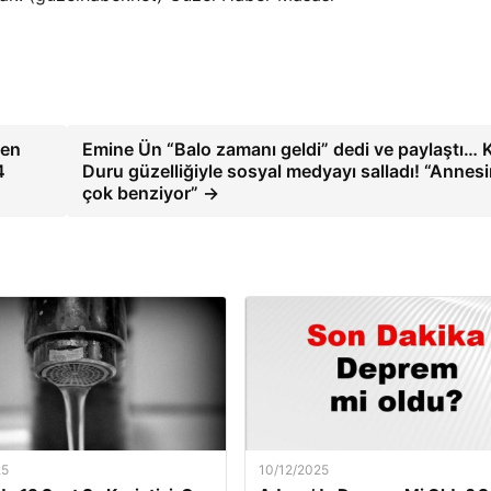
den
Emine Ün “Balo zamanı geldi” dedi ve paylaştı… K
4
Duru güzelliğiyle sosyal medyayı salladı! “Annes
çok benziyor” →
25
10/12/2025