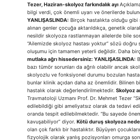
Tezer, Haziran-skolyoz farkındalık ayı
Açıklama
bilgi verdi, çok önemli uyarı ve önerilerde bulu
YANLIŞ
ASLINDA:
Birçok hastalıkta olduğu gibi
alınan genler çocuğa aktarıldıkça, genetik olara
nesildir skolyoza rastlanmayan ailelerde bile so
“Ailemizde skolyoz hastası yoktur” sözü doğru s
oluşumu için tamamen yeterli değildir. Daha bir
mutlaka ağrı hissedersiniz: YANLIŞ
ASLINDA:
B
bazı tümör sorunları da ağrılı olabilir ancak skol
skolyozlu ve fonksiyonel durumu bozulan hastala
bunlar klinik açıdan daha az önemlidir. Bilinen bi
hastalık olarak değerlendirilmektedir.
Skolyoz an
Travmatoloji Uzmanı Prof. Dr. Mehmet Tezer “Sko
edilebildiği gibi ameliyatsız olarak da tedavi e
oranda tespit edilebilmektedir. “Bu sayede öne
kavuşabiliyor” diyor.
Kötü duruş skolyoza nede
olan çok farklı bir hastalıktır. Büyüyen çocuk
fizyolojik olarak yanlış pozisyonları omurga so