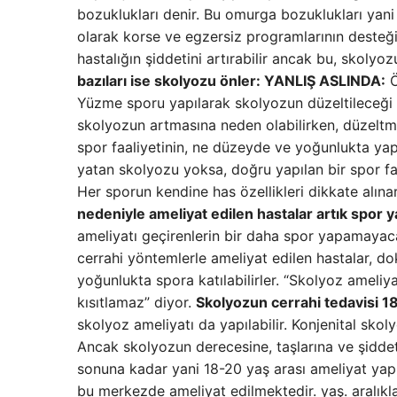
bozuklukları denir. Bu omurga bozuklukları yani 
olarak korse ve egzersiz programlarının desteğiy
hastalığın şiddetini artırabilir ancak bu, skoly
bazıları ise skolyozu önler: YANLIŞ
ASLINDA:
Ö
Yüzme sporu yapılarak skolyozun düzeltileceği 
skolyozun artmasına neden olabilirken, düzelt
spor faaliyetinin, ne düzeyde ve yoğunlukta yapı
yatan skolyozu yoksa, doğru yapılan bir spor f
Her sporun kendine has özellikleri dikkate alınar
nedeniyle ameliyat edilen hastalar artık spor
ameliyatı geçirenlerin bir daha spor yapamayacak
cerrahi yöntemlerle ameliyat edilen hastalar, do
yoğunlukta spora katılabilirler. “Skolyoz ameliya
kısıtlamaz” diyor.
Skolyozun cerrahi tedavisi 1
skolyoz ameliyatı da yapılabilir. Konjenital skol
Ancak skolyozun derecesine, taşlarına ve şidde
sonuna kadar yani 18-20 yaş arası ameliyat yap
bu merkezde ameliyat edilmektedir. yaş. aralıkl