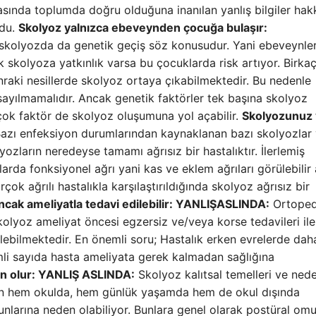
sında toplumda doğru olduğuna inanılan yanlış bilgiler hak
ndu.
Skolyoz yalnızca ebeveynden çocuğa bulaşır:
 skolyozda da genetik geçiş söz konusudur. Yani ebeveynle
k skolyoza yatkınlık varsa bu çocuklarda risk artıyor. Birka
nraki nesillerde skolyoz ortaya çıkabilmektedir. Bu nedenle
ayılmamalıdır. Ancak genetik faktörler tek başına skolyoz
çok faktör de skolyoz oluşumuna yol açabilir.
Skolyozunuz 
azı enfeksiyon durumlarından kaynaklanan bazı skolyozlar
yozların neredeyse tamamı ağrısız bir hastalıktır. İlerlemiş
rda fonksiyonel ağrı yani kas ve eklem ağrıları görülebilir
rçok ağrılı hastalıkla karşılaştırıldığında skolyoz ağrısız bir
cak ameliyatla tedavi edilebilir: YANLIŞ
ASLINDA:
Ortoped
lyoz ameliyat öncesi egzersiz ve/veya korse tedavileri ile
dilebilmektedir. En önemli soru; Hastalık erken evrelerde dah
mli sayıda hasta ameliyata gerek kalmadan sağlığına
n olur: YANLIŞ
ASLINDA:
Skolyoz kalıtsal temelleri ve nede
ların hem okulda, hem günlük yaşamda hem de okul dışında
runlarına neden olabiliyor. Bunlara genel olarak postüral om