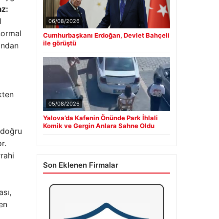
az:
l
06/08/2026
normal
Cumhurbaşkanı Erdoğan, Devlet Bahçeli
ile görüştü
ından
kten
05/08/2026
Yalova’da Kafenin Önünde Park İhlali
Komik ve Gergin Anlara Sahne Oldu
 doğru
r.
rahi
Son Eklenen Firmalar
ası,
en