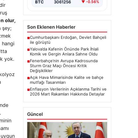
BTC
3061256
▼ -0.56%
dir
uruş
n olur,
Son Eklenen Haberler
 şey;
üzmek
Cumhurbaşkanı Erdoğan, Devlet Bahçeli
■
ile görüştü
 hangi
Yalova’da Kafenin Önünde Park İhlali
■
ltta
Komik ve Gergin Anlara Sahne Oldu
k yok.
Fenerbahçe’nin Avrupa Kadrosunda
■
Sturm Graz Maçı Öncesi Kritik
Değişiklikler
kolyoz
Açık Hava Mimarisinde Kalite ve bahçe
■
n
mutfağı Tasarımları
Enflasyon Verilerinin Açıklanma Tarihi ve
■
2026 Mart Rakamları Hakkında Detaylar
inde
.
Güncel
minin
mamı
a uygun