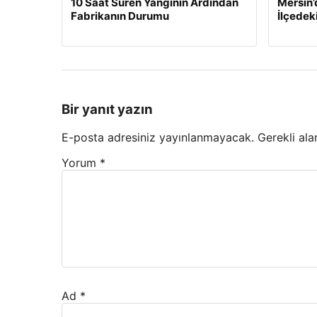
10 Saat Süren Yangının Ardından
Mersin’
Fabrikanın Durumu
İlçedek
Bir yanıt yazın
E-posta adresiniz yayınlanmayacak.
Gerekli ala
Yorum
*
Ad
*