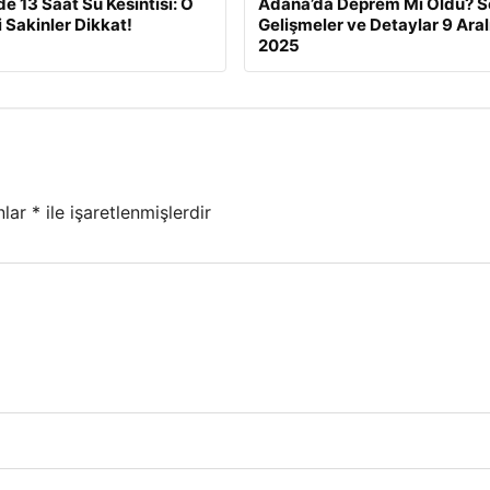
de 13 Saat Su Kesintisi: O
Adana’da Deprem Mi Oldu? S
i Sakinler Dikkat!
Gelişmeler ve Detaylar 9 Aral
2025
nlar
*
ile işaretlenmişlerdir