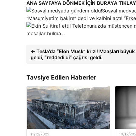
ANA SAYFAYA DÖNMEK İÇİN BURAYA TIKLAY
Sosyal medyad
“Masumiyetim bakire” dedi ve kalbini açtı! “Er
mesajlar bulma…
← Tesla'da “Elon Musk” krizi! Maaşları büyük
geldi, “reddedildi” çağrısı geldi.
Tavsiye Edilen Haberler
11/12/2025
10/12/20