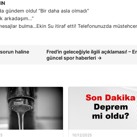
IN
a gündem oldu! “Bir daha asla olmadı”
kek arkadaşım…”
Ekin Su itiraf etti! Telefonunuzda müstehce
 sorun haline
Fred'in geleceğiyle ilgili açıklaması! – E
güncel spor haberleri →
25
10/12/2025