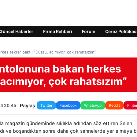
Güncel Haberler
Firma Rehberi
Forum
Çerez Politikas
es tekrar baktı! “Düştü, acımıyor, çok rahatsızım”
antolonuna bakan herkes
 acımıyor, çok rahatsızım”
Paylaş:
24 20:45
Twitter
Facebook
WhatsApp
Reddit
Pinte
la magazin gündeminde sıklıkla adından söz ettiren Selen
dı ve boşandıktan sonra daha çok sahnelerde yer almaya ba