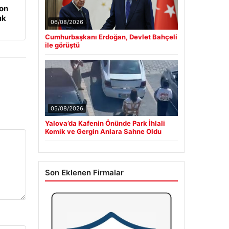
on
ık
06/08/2026
Cumhurbaşkanı Erdoğan, Devlet Bahçeli
ile görüştü
05/08/2026
Yalova’da Kafenin Önünde Park İhlali
Komik ve Gergin Anlara Sahne Oldu
Son Eklenen Firmalar