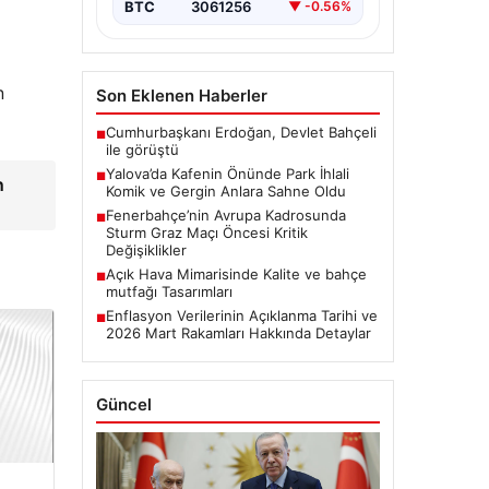
BTC
3061256
▼ -0.56%
n
Son Eklenen Haberler
Cumhurbaşkanı Erdoğan, Devlet Bahçeli
■
ile görüştü
Yalova’da Kafenin Önünde Park İhlali
■
n
Komik ve Gergin Anlara Sahne Oldu
Fenerbahçe’nin Avrupa Kadrosunda
■
Sturm Graz Maçı Öncesi Kritik
Değişiklikler
Açık Hava Mimarisinde Kalite ve bahçe
■
mutfağı Tasarımları
Enflasyon Verilerinin Açıklanma Tarihi ve
■
2026 Mart Rakamları Hakkında Detaylar
Güncel