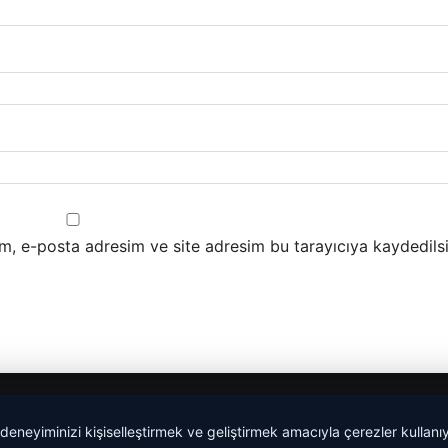
m, e-posta adresim ve site adresim bu tarayıcıya kaydedilsi
 deneyiminizi kişiselleştirmek ve geliştirmek amacıyla çerezler kullan
Yeminli Tercüme Bürosu
|
Malta Dil Okulu
|
lemagrup.com.t