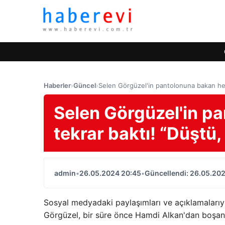
Haberler
›
Güncel
›
Selen Görgüzel'in pantolonuna bakan herk
Selen Görgüzel'in p
tekrar baktı! “Düştü,
admin
•
26.05.2024 20:45
•
Güncellendi: 26.05.20
Sosyal medyadaki paylaşımları ve açıklamalarıy
Görgüzel, bir süre önce Hamdi Alkan'dan boşan