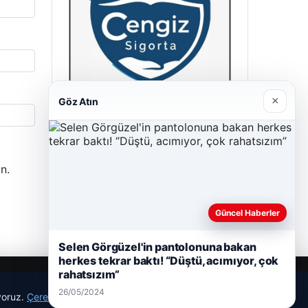
×
Göz Atın
Cengiz Sigorta
23/06/2026
n.
Güncel Haberler
Selen Görgüzel'in pantolonuna bakan
herkes tekrar baktı! “Düştü, acımıyor, çok
rahatsızım”
26/05/2024
ıyoruz.
Çerez Politikamız
Reddet
Kabul Et
r