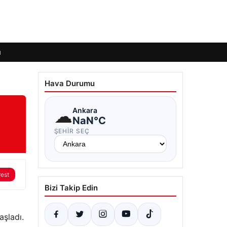
ı
Hava Durumu
☁
Ankara
NaN°C
ŞEHIR SEÇ
rest
Bizi Takip Edin
şladı.