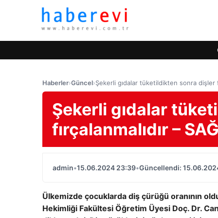
Haberler
›
Güncel
›
Şekerli gıdalar tüketildikten sonra dişler
Şekerli gıdalar tüket
fırçalanmalıdır – SA
admin
•
15.06.2024 23:39
•
Güncellendi: 15.06.202
Ülkemizde çocuklarda diş çürüğü oranının oldu
Hekimliği Fakültesi Öğretim Üyesi Doç. Dr. 