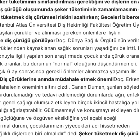
er tüketiminin sınırlandırılması gerektiğini ve dişlerin en a
 diş çürüğü oluşumunda şeker tüketiminin zamanlamasının
üketmek diş çürümesi riskini azaltırken; Geceleri bibero
stanbul Atlas Üniversitesi Diş Hekimliği Fakültesi Öğretim Üy
ılan çürükler ve alınması gereken önlemlere ilişkin
e diş çürüğü görülüyor
Doç. Dünya Sağlık Örgütü'nün veril
lerinden kaynaklanan sağlık sorunları yaşadığını belirtti. 
uyla ilgili yapılan son araştırmada çocuklarda çürük oranı
ek oranlar, bu durumun “normal” olduğunu düşündürmemeli.
aşık 6 ay sonrasında gerekli önlemler alınmazsa yaşamın ilk
Diş çürüklerine anında müdahale etmek önemli
Doç. Erke
alenin öneminin altını çizdi. Canan Duman, şunları söyledi
rdurulamadığı ve tedavi edilemediği durumlarda ağrı, enfe
genel sağlığı olumsuz etkileyen birçok ikincil hastalığa yol
lığı ağırlaştırabilir. Gülümsemeyi ve konuşmayı etkileyen di
 güçlüğüne ve özgüven eksikliğine yol açabileceği
normal durum, çocuklarımızın yiyecekleri acı hissetmeden
klı dişlerden biri olmalıdır” dedi.
Şeker tüketmek diş çürü