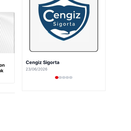
Hastaş Beton
on
26/05/2026
ık