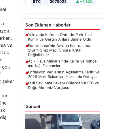
BTC
3079023
▲ +0.82%
mel
zi
Son Eklenen Haberler
zdır.
Yalova’da Kafenin Önünde Park İhlali
■
erken,
Komik ve Gergin Anlara Sahne Oldu
zsa ve
Fenerbahçe’nin Avrupa Kadrosunda
■
Sturm Graz Maçı Öncesi Kritik
ı
Doç.
Değişiklikler
:
Açık Hava Mimarisinde Kalite ve bahçe
■
mutfağı Tasarımları
n çok
Enflasyon Verilerinin Açıklanma Tarihi ve
■
”
2026 Mart Rakamları Hakkında Detaylar
k şeker
Milli Savunma Bakanı Güler’den KKTC ve
■
Doğu Akdeniz Vurgusu
 tür
rüne
Güncel
isk
diş