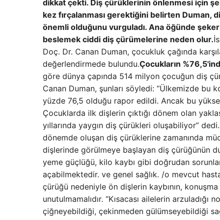
dikkat çekti. Diş çürüklerinin önlenmesi için şek
kez fırçalanması gerektiğini belirten Duman,
önemli olduğunu vurguladı. Ana öğünde şeker t
beslemek ciddi diş çürümelerine neden olur.
İ
Doç. Dr. Canan Duman, çocukluk çağında karşılaş
değerlendirmede bulundu.
Çocukların %76,5'ind
göre dünya çapında 514 milyon çocuğun diş çürük
Canan Duman, şunları söyledi: “Ülkemizde bu kon
yüzde 76,5 olduğu rapor edildi. Ancak bu yüks
Çocuklarda ilk dişlerin çıktığı dönem olan yakl
yıllarında yaygın diş çürükleri oluşabiliyor” dedi.
dönemde oluşan diş çürüklerine zamanında müdah
dişlerinde görülmeye başlayan diş çürüğünün du
yeme güçlüğü, kilo kaybı gibi doğrudan sorunlar 
açabilmektedir. ve genel sağlık. /o mevcut hasta
çürüğü nedeniyle ön dişlerin kaybının, konuşma
unutulmamalıdır. “Kısacası ailelerin arzuladığı 
çiğneyebildiği, çekinmeden gülümseyebildiği sağlı