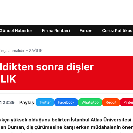
Güncel Haberler
Firma Rehberi
Forum
Çerez Politikas
 fırçalanmalıdır – SAĞLIK
ildikten sonra dişler
ĞLIK
Paylaş:
4 23:39
Twitter
Facebook
WhatsApp
Reddit
Pinte
kça yüksek olduğunu belirten İstanbul Atlas Üniversitesi 
Canan Duman, diş çürümesine karşı erken müdahalenin öne