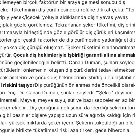
 edilemeyen birçok faktörün bir araya gelmesi sonucu diş
şeker tüketiminin diş çürümesindeki rolüne dikkat çekti: “Te
irip yiyecek/içecek yoluyla aldıklarında dişin yavaş yavaş
ıplak gözle görülemez. Tekrarlanan şeker tüketimi, dişlerini
tmasıyla birleştiğinde gözle görülür diş çürükleri kaçınılma
törler gibi çeşitli faktörler de diş çürümesine yatkınlığı etkil
er yoksa diş çürüğü oluşmaz. “Şeker tüketimi sınırlandırılma
çürür.”
Çocuk diş hekimleriyle işbirliği garanti altına alınmal
nüne geçilebileceğini belirtti. Canan Duman, şunları söyledi
rüklerini önlemenin, oluşan diş çürüklerini tedavi etmekte
 ailelerin ve çocuk diş hekimlerinin işbirliği ile ulaşılabilir
riskini taşıyor
Diş çürüğünün önlenmesinde öncelikli olara
ayan Doç. Dr. Canan Duman, şunları söyledi: “'Şeker' deyince
gelmemeli. Meyve, meyve suyu, süt ve bazı sebzeler en az bir
 şeker eklenir. Diş çürüğünün oluşumu da içerdiği şekerin tü
ibi besinler dişlere yapışıp uzun süre ağızda kaldığı için r
rı yüksek miktarda şeker içerir. Şekerin tüketildiği an bile 
ünle birlikte tüketilmesi riski azaltırken, gece biberonla