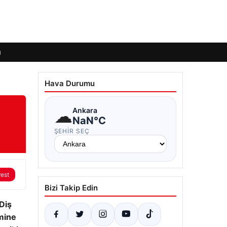
ı
Hava Durumu
☁
Ankara
NaN°C
ŞEHIR SEÇ
rest
Bizi Takip Edin
Diş
mine