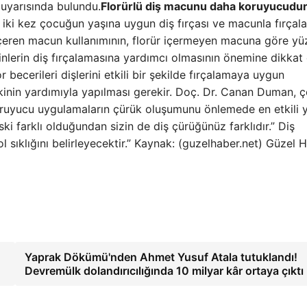
uyarısında bulundu.
Florürlü diş macunu daha koruyucudu
z iki kez çocuğun yaşına uygun diş fırçası ve macunla fırçal
 içeren macun kullanımının, florür içermeyen macuna göre y
inlerin diş fırçalamasına yardımcı olmasının önemine dikkat 
becerileri dişlerini etkili bir şekilde fırçalamaya uygun
kinin yardımıyla yapılması gerekir. Doç. Dr. Canan Duman, 
 koruyucu uygulamaların çürük oluşumunu önlemede en etkili
ki farklı olduğundan sizin de diş çürüğünüz farklıdır.” Diş
 sıklığını belirleyecektir.” Kaynak: (guzelhaber.net) Güzel 
Yaprak Dökümü'nden Ahmet Yusuf Atala tutuklandı!
Devremülk dolandırıcılığında 10 milyar kâr ortaya çıktı