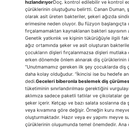
hızlandırıyor
Doç. kontrol edilebilir ve kontrol
çürüklerinin oluştuğunu belirtti. Canan Duman, 
olarak asit üreten bakteriler, şekeri ağızda sind
erimesine neden oluyor. Bu füzyon başlangıçta ç
fırçalamamaktan kaynaklanan bakteri sayısının ar
Genetik yatkınlık ve kişinin tükürüğüyle ilgili fak
ağız ortamında şeker ve asit oluşturan bakteril
çocukların dişleri fırçalanmazsa dişleri mutlaka 
erken dönemde önlem alınarak diş çürüklerinin ö
“Unutmamamız gereken ilk şey çocuklarda diş çü
daha kolay olduğudur. “İkincisi ise bu hedefe ancak
dedi.
Geceleri biberonla beslemek diş çürümesi 
tüketiminin sınırlandırılması gerektiğini vurgul
aklımıza sadece paketli tatlılar ve çikolatalar 
şeker içerir. Ketçap ve bazı salata soslarına da
veya kıvamına göre değişir. Örneğin kuru meyve g
oluşturmaktadır. Hazır veya ev yapımı meyve sula
çürüklerinin oluşumunda temel önemdedir. Ana öğ