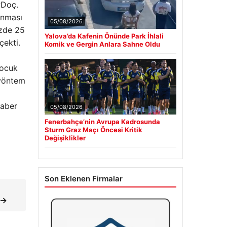
r
Doç.
anması
05/08/2026
üzde 25
Yalova’da Kafenin Önünde Park İhlali
çekti.
Komik ve Gergin Anlara Sahne Oldu
çocuk
 yöntem
Haber
05/08/2026
Fenerbahçe’nin Avrupa Kadrosunda
Sturm Graz Maçı Öncesi Kritik
Değişiklikler
Son Eklenen Firmalar
 →