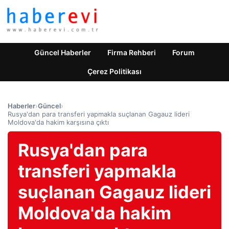
Güncel Haberler
Firma Rehberi
Forum
Çerez Politikası
Haberler
›
Güncel
›
Rusya'dan para transferi yapmakla suçlanan Gagauz lideri
Moldova'da hakim karşısına çıktı
Rusya'dan para
transferi yapmakla
suçlanan Gagauz lideri
Moldova'da hakim