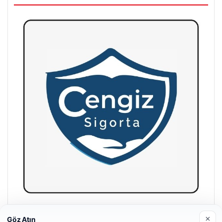
Hastaş Beton
×
Göz Atın