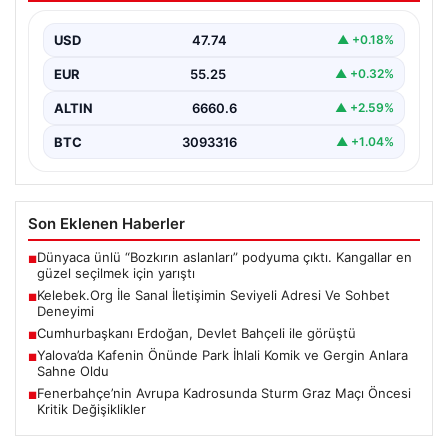
Sanal ortamında bireylerin seviyeli bir biçimde iletişim
sağlaması ciddi bir önem taşımaktadır. Günümüzde
USD
47.74
▲ +0.18%
çeşitli…
EUR
55.25
▲ +0.32%
ALTIN
6660.6
▲ +2.59%
BTC
3093316
▲ +1.04%
Son Eklenen Haberler
Dünyaca ünlü “Bozkırın aslanları” podyuma çıktı. Kangallar en
■
güzel seçilmek için yarıştı
Kelebek.Org İle Sanal İletişimin Seviyeli Adresi Ve Sohbet
■
Deneyimi
Cumhurbaşkanı Erdoğan, Devlet Bahçeli ile görüştü
■
Yalova’da Kafenin Önünde Park İhlali Komik ve Gergin Anlara
■
Sahne Oldu
Fenerbahçe’nin Avrupa Kadrosunda Sturm Graz Maçı Öncesi
■
Kritik Değişiklikler