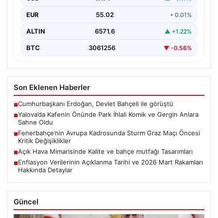
EUR
55.02
• 0.01%
ALTIN
6571.6
▲ +1.22%
BTC
3061256
▼ -0.56%
Son Eklenen Haberler
Cumhurbaşkanı Erdoğan, Devlet Bahçeli ile görüştü
■
Yalova’da Kafenin Önünde Park İhlali Komik ve Gergin Anlara
■
Sahne Oldu
Fenerbahçe’nin Avrupa Kadrosunda Sturm Graz Maçı Öncesi
■
Kritik Değişiklikler
Açık Hava Mimarisinde Kalite ve bahçe mutfağı Tasarımları
■
Enflasyon Verilerinin Açıklanma Tarihi ve 2026 Mart Rakamları
■
Hakkında Detaylar
Güncel