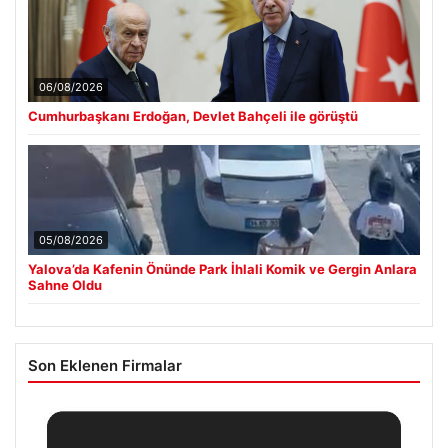
06/08/2026
Cumhurbaşkanı Erdoğan, Devlet Bahçeli ile görüştü
05/08/2026
Yalova’da Kafenin Önünde Park İhlali Komik ve Gergin Anlara
Sahne Oldu
Son Eklenen Firmalar