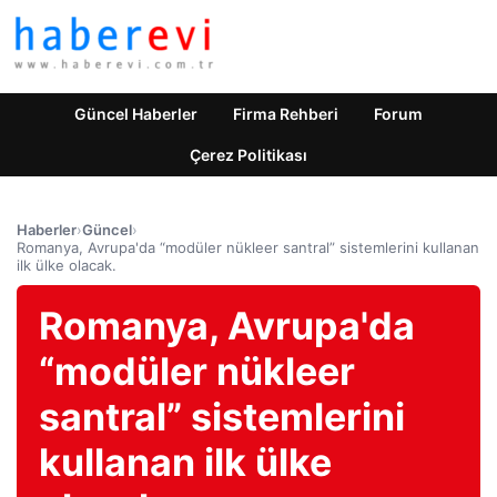
Güncel Haberler
Firma Rehberi
Forum
Çerez Politikası
Haberler
›
Güncel
›
Romanya, Avrupa'da “modüler nükleer santral” sistemlerini kullanan
ilk ülke olacak.
Romanya, Avrupa'da
“modüler nükleer
santral” sistemlerini
kullanan ilk ülke