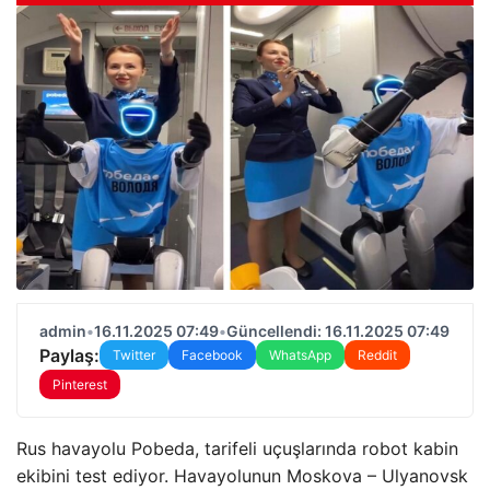
admin
•
16.11.2025 07:49
•
Güncellendi: 16.11.2025 07:49
Paylaş:
Twitter
Facebook
WhatsApp
Reddit
Pinterest
Rus havayolu Pobeda, tarifeli uçuşlarında robot kabin
ekibini test ediyor. Havayolunun Moskova – Ulyanovsk