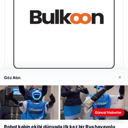
×
Göz Atın
Magusa Night Club
01/05/2026
Güncel Haberler
Web sitemizi nasıl kullandığınızı daha iyi anlayabilmek,
deneyiminizi kişiselleştirmek ve geliştirmek amacıyla çerezler
Robot kabin ekibi dünyada ilk kez bir Rus havayolu