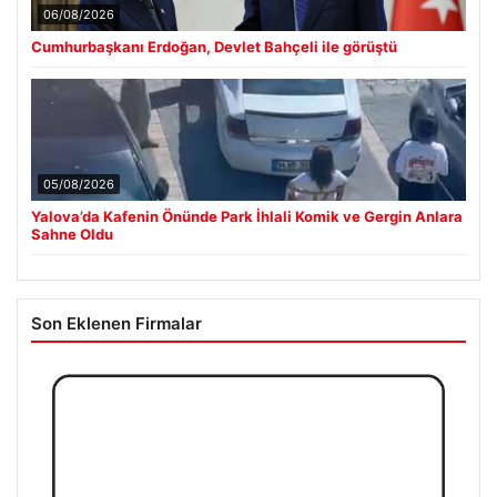
06/08/2026
Cumhurbaşkanı Erdoğan, Devlet Bahçeli ile görüştü
05/08/2026
Yalova’da Kafenin Önünde Park İhlali Komik ve Gergin Anlara
Sahne Oldu
Son Eklenen Firmalar