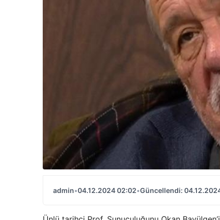
admin
•
04.12.2024 02:02
•
Güncellendi: 04.12.202
Ünlü tarihçi Prof. Sunuculuğunu Okan Bayülgen’i