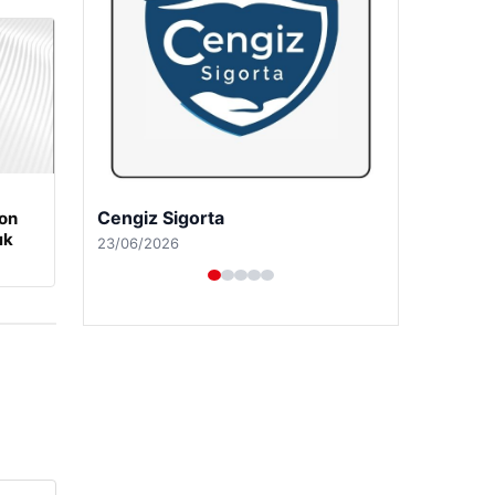
Hastaş Beton
on
ık
26/05/2026