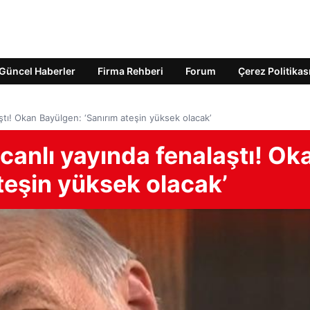
Güncel Haberler
Firma Rehberi
Forum
Çerez Politikas
laştı! Okan Bayülgen: ‘Sanırım ateşin yüksek olacak’
ı canlı yayında fenalaştı! Ok
teşin yüksek olacak’