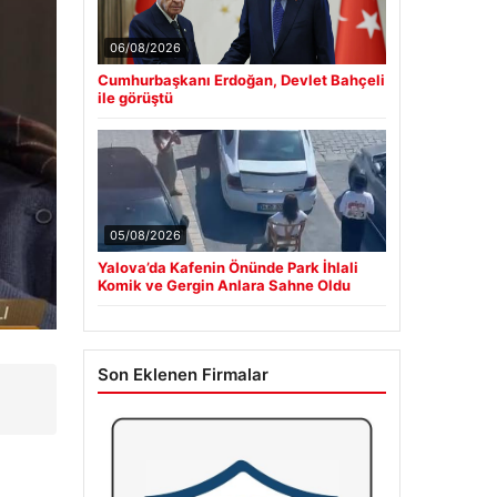
06/08/2026
Cumhurbaşkanı Erdoğan, Devlet Bahçeli
ile görüştü
05/08/2026
Yalova’da Kafenin Önünde Park İhlali
Komik ve Gergin Anlara Sahne Oldu
Son Eklenen Firmalar