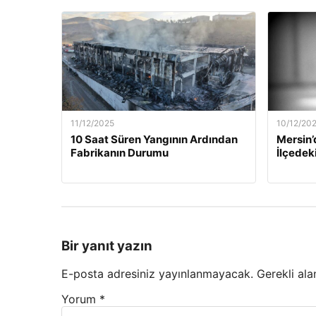
11/12/2025
10/12/20
10 Saat Süren Yangının Ardından
Mersin’
Fabrikanın Durumu
İlçedek
Bir yanıt yazın
E-posta adresiniz yayınlanmayacak.
Gerekli ala
Yorum
*