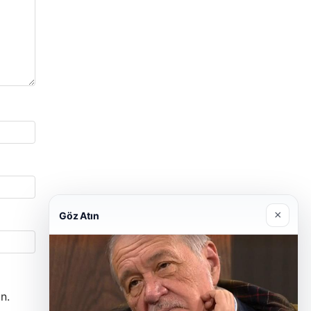
×
Göz Atın
n.