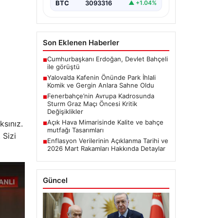
BTC
3093316
▲ +1.04%
Son Eklenen Haberler
Cumhurbaşkanı Erdoğan, Devlet Bahçeli
■
ile görüştü
Yalova’da Kafenin Önünde Park İhlali
■
Komik ve Gergin Anlara Sahne Oldu
Fenerbahçe’nin Avrupa Kadrosunda
■
Sturm Graz Maçı Öncesi Kritik
Değişiklikler
Açık Hava Mimarisinde Kalite ve bahçe
ksınız.
■
mutfağı Tasarımları
 Sizi
Enflasyon Verilerinin Açıklanma Tarihi ve
■
2026 Mart Rakamları Hakkında Detaylar
Güncel