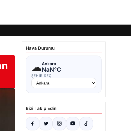
ı
Hava Durumu
an
☁
Ankara
NaN°C
ŞEHIR SEÇ
Bizi Takip Edin