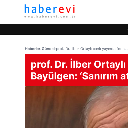
Haberler
›
Güncel
›
prof. Dr. İlber Ortaylı canlı yayında fena
prof. Dr. İlber Ortayl
Bayülgen: ‘Sanırım a