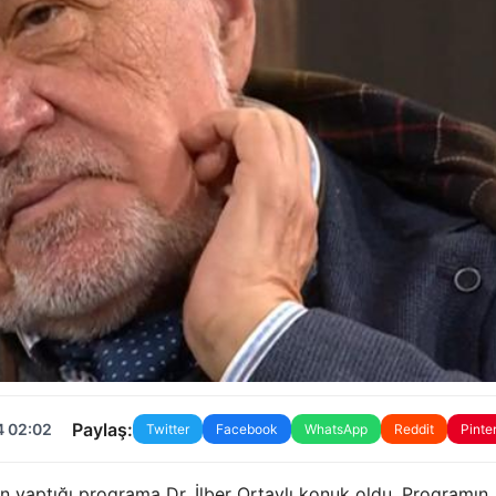
Paylaş:
4 02:02
Twitter
Facebook
WhatsApp
Reddit
Pinte
n yaptığı programa Dr. İlber Ortaylı konuk oldu. Programın