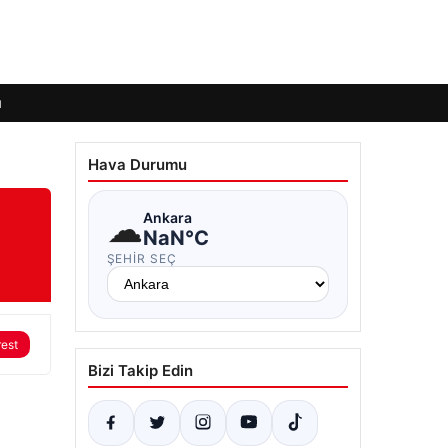
ı
Hava Durumu
☁
Ankara
NaN°C
ŞEHIR SEÇ
rest
Bizi Takip Edin