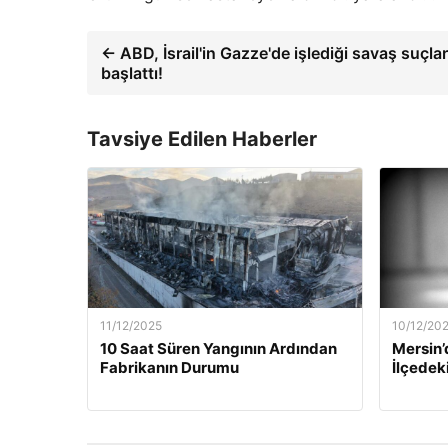
← ABD, İsrail'in Gazze'de işlediği savaş suçlar
başlattı!
Tavsiye Edilen Haberler
11/12/2025
10/12/20
10 Saat Süren Yangının Ardından
Mersin’
Fabrikanın Durumu
İlçedek