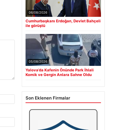
06/08/2026
Cumhurbaşkanı Erdoğan, Devlet Bahçeli
ile görüştü
05/08/2026
Yalova’da Kafenin Önünde Park İhlali
Komik ve Gergin Anlara Sahne Oldu
Son Eklenen Firmalar