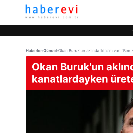
Haberler
›
Güncel
›
Okan Buruk'un aklında iki isim var! “Ben
Okan Buruk'un aklınd
kanatlardayken üret