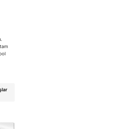
.
 tam
bol
şlar