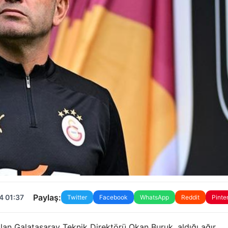
Paylaş:
4 01:37
Twitter
Facebook
WhatsApp
Reddit
Pinte
lan Galatasaray Teknik Direktörü Okan Buruk, aldığı ağır