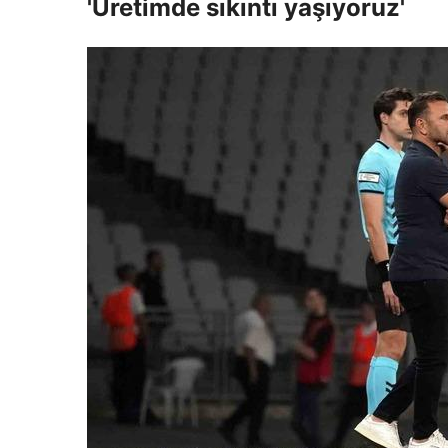
'Üretimde sıkıntı yaşıyoruz'