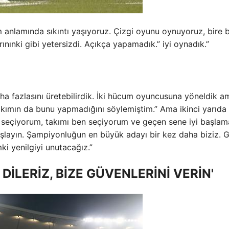
anlamında sıkıntı yaşıyoruz. Çizgi oyunu oynuyoruz, bire b
ınınki gibi yetersizdi. Açıkça yapamadık.” iyi oynadık.”
ha fazlasını üretebilirdik. İki hücum oyuncusuna yöneldik a
akımın da bunu yapmadığını söylemiştim.” Ama ikinci yarıda
en seçiyorum, takımı ben seçiyorum ve geçen sene iyi başlam
layın. Şampiyonluğun en büyük adayı bir kez daha biziz. 
ki yenilgiyi unutacağız.”
İLERİZ, BİZE GÜVENLERİNİ VERİN'