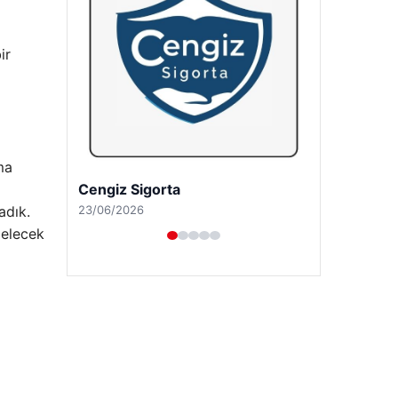
ir
ma
Hastaş Beton
26/05/2026
adık.
Gelecek