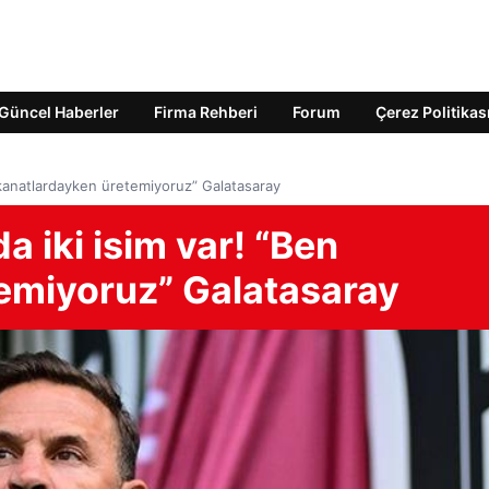
Güncel Haberler
Firma Rehberi
Forum
Çerez Politikas
 kanatlardayken üretemiyoruz” Galatasaray
a iki isim var! “Ben
emiyoruz” Galatasaray