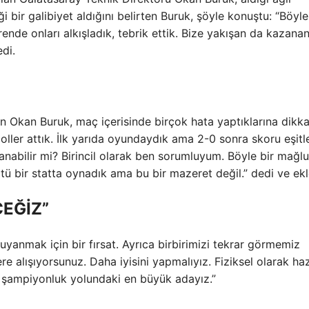
i bir galibiyet aldığını belirten Buruk, şöyle konuştu: “Böyle
ende onları alkışladık, tebrik ettik. Bize yakışan da kazanan
edi.
 Okan Buruk, maç içerisinde birçok hata yaptıklarına dikka
oller attık. İlk yarıda oyundaydık ama 2-0 sonra skoru eşitl
lanabilir mi? Birincil olarak ben sorumluyum. Böyle bir mağl
ötü bir statta oynadık ama bu bir mazeret değil.” dedi ve ekl
CEĞİZ”
anmak için bir fırsat. Ayrıca birbirimizi tekrar görmemiz
e alışıyorsunuz. Daha iyisini yapmalıyız. Fiziksel olarak haz
iz, şampiyonluk yolundaki en büyük adayız.”