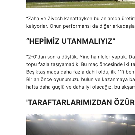
“Zaha ve Ziyech kanattayken bu anlamda üretim 
kalıyorlar. Onun performansı da diğer arkadaşlar
“HEPİMİZ UTANMALIYIZ”
“2-0'dan sonra düştük. Yine hamleler yaptık. Da
topu fazla taşıyamadık. Bu maç öncesinde iki t
Beşiktaş maça daha fazla dahil oldu, ilk 11'i b
Bir an önce oyunumuzu bulun ve kazanmaya baş
hafta daha güçlü ve daha iyi olacağız, bu akşam
'TARAFTARLARIMIZDAN ÖZÜR D