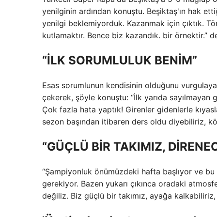
yenilginin ardından konuştu. Beşiktaş'ın hak ettiğ
yenilgi beklemiyorduk. Kazanmak için çıktık. Tör
kutlamaktır. Bence biz kazandık. bir örnektir.” d
“İLK SORUMLULUK BENİM”
Esas sorumlunun kendisinin olduğunu vurgulayan
çekerek, şöyle konuştu: “İlk yarıda sayılmayan g
Çok fazla hata yaptık! Girenler gidenlerle kıyas
sezon başından itibaren ders oldu diyebiliriz, k
“GÜÇLÜ BİR TAKIMIZ, DİRENE
“Şampiyonluk önümüzdeki hafta başlıyor ve bu uy
gerekiyor. Bazen yukarı çıkınca oradaki atmosfer
değiliz. Biz güçlü bir takımız, ayağa kalkabilir