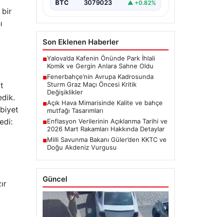
BTC
3079023
▲ +0.82%
 bir
ı
Son Eklenen Haberler
Yalova’da Kafenin Önünde Park İhlali
■
Komik ve Gergin Anlara Sahne Oldu
Fenerbahçe’nin Avrupa Kadrosunda
■
t
Sturm Graz Maçı Öncesi Kritik
Değişiklikler
edik.
Açık Hava Mimarisinde Kalite ve bahçe
■
ubiyet
mutfağı Tasarımları
edi:
Enflasyon Verilerinin Açıklanma Tarihi ve
■
2026 Mart Rakamları Hakkında Detaylar
Milli Savunma Bakanı Güler’den KKTC ve
■
Doğu Akdeniz Vurgusu
Güncel
ır