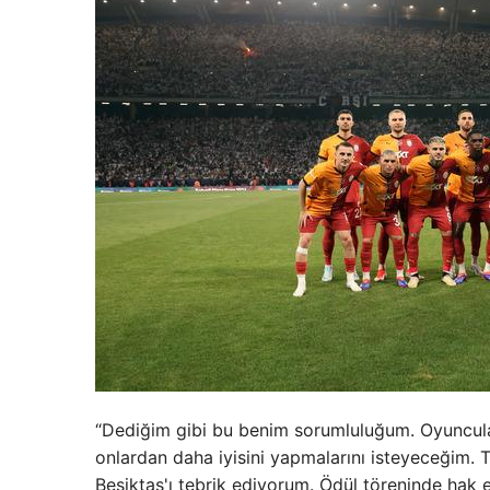
“Dediğim gibi bu benim sorumluluğum. Oyuncuları
onlardan daha iyisini yapmalarını isteyeceğim. T
Beşiktaş'ı tebrik ediyorum. Ödül töreninde hak ett