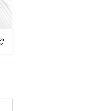
on
ık