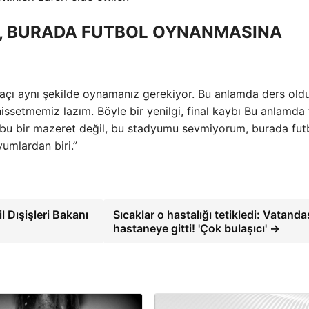
, BURADA FUTBOL OYNANMASINA
çı aynı şekilde oynamanız gerekiyor. Bu anlamda ders oldu
hissetmemiz lazım. Böyle bir yenilgi, final kaybı Bu anlamda
, bu bir mazeret değil, bu stadyumu sevmiyorum, burada fut
mlardan biri.”
 Dışişleri Bakanı
Sıcaklar o hastalığı tetikledi: Vatanda
hastaneye gitti! 'Çok bulaşıcı' →