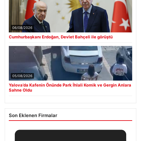
06/08/2026
Cumhurbaşkanı Erdoğan, Devlet Bahçeli ile görüştü
05/08/2026
Yalova’da Kafenin Önünde Park İhlali Komik ve Gergin Anlara
Sahne Oldu
Son Eklenen Firmalar