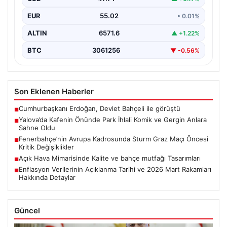
EUR
55.02
• 0.01%
ALTIN
6571.6
▲ +1.22%
BTC
3061256
▼ -0.56%
Son Eklenen Haberler
Cumhurbaşkanı Erdoğan, Devlet Bahçeli ile görüştü
■
Yalova’da Kafenin Önünde Park İhlali Komik ve Gergin Anlara
■
Sahne Oldu
Fenerbahçe’nin Avrupa Kadrosunda Sturm Graz Maçı Öncesi
■
Kritik Değişiklikler
Açık Hava Mimarisinde Kalite ve bahçe mutfağı Tasarımları
■
Enflasyon Verilerinin Açıklanma Tarihi ve 2026 Mart Rakamları
■
Hakkında Detaylar
Güncel