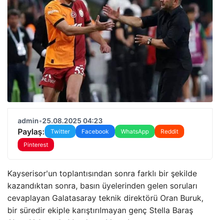
admin
•
25.08.2025 04:23
Paylaş:
Twitter
Facebook
WhatsApp
Reddit
Pinterest
Kayserisor'un toplantısından sonra farklı bir şekilde
kazandıktan sonra, basın üyelerinden gelen soruları
cevaplayan Galatasaray teknik direktörü Oran Buruk,
bir süredir ekiple karıştırılmayan genç Stella Baraş