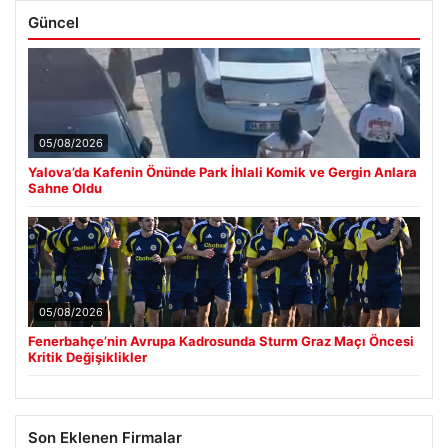
Güncel
05/08/2026
Yalova’da Kafenin Önünde Park İhlali Komik ve Gergin Anlara
Sahne Oldu
05/08/2026
Fenerbahçe’nin Avrupa Kadrosunda Sturm Graz Maçı Öncesi
Kritik Değişiklikler
Son Eklenen Firmalar