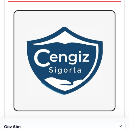
Hastaş Beton
×
Göz Atın