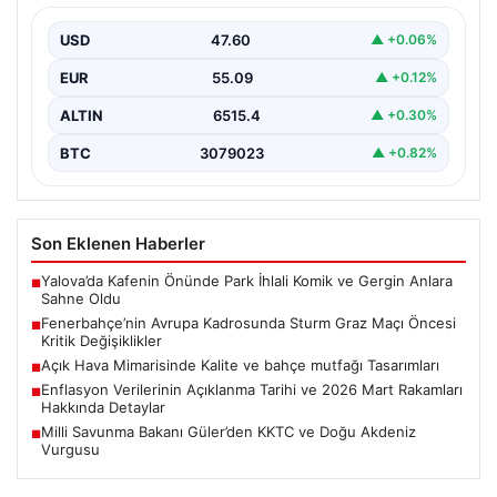
Değişiklikler
USD
47.60
▲ +0.06%
Fenerbahçe, UEFA Şampiyonlar Ligi 3. eleme turu ilk
maçında yarın Sturm Graz takımıyla karşılaşmaya…
EUR
55.09
▲ +0.12%
ALTIN
6515.4
▲ +0.30%
BTC
3079023
▲ +0.82%
Son Eklenen Haberler
Yalova’da Kafenin Önünde Park İhlali Komik ve Gergin Anlara
■
Sahne Oldu
Fenerbahçe’nin Avrupa Kadrosunda Sturm Graz Maçı Öncesi
■
Kritik Değişiklikler
Açık Hava Mimarisinde Kalite ve bahçe mutfağı Tasarımları
■
Enflasyon Verilerinin Açıklanma Tarihi ve 2026 Mart Rakamları
■
Hakkında Detaylar
Milli Savunma Bakanı Güler’den KKTC ve Doğu Akdeniz
■
Vurgusu