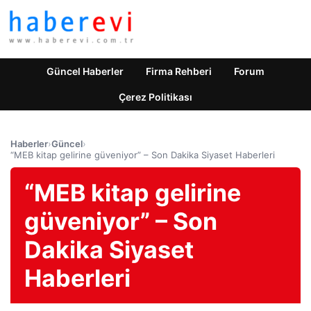
Güncel Haberler
Firma Rehberi
Forum
Çerez Politikası
Haberler
›
Güncel
›
“MEB kitap gelirine güveniyor” – Son Dakika Siyaset Haberleri
“MEB kitap gelirine
güveniyor” – Son
Dakika Siyaset
Haberleri