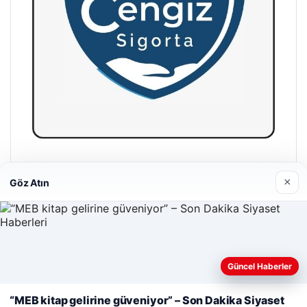
Hastaş Beton
×
Göz Atın
26/05/2026
Güncel Haberler
Web sitemizi nasıl kullandığınızı daha iyi anlayabilmek,
deneyiminizi kişiselleştirmek ve geliştirmek amacıyla çerezler
© 2026 Haberevi – Güncel Haberler
“MEB kitap gelirine güveniyor” – Son Dakika Siyaset
kullanıyoruz.
Çerez Politikamız