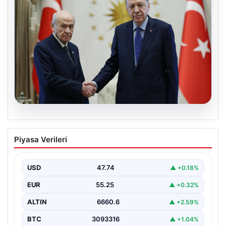
06.08.2026
Cumhurbaşkanı Erdoğan, Devlet
Piyasa Verileri
Bahçeli ile görüştü
USD
47.74
▲ +0.18%
EUR
55.25
▲ +0.32%
ALTIN
6660.6
▲ +2.59%
BTC
3093316
▲ +1.04%